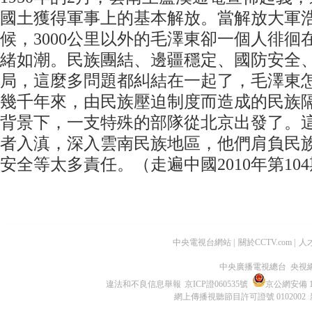
國土獲得軍事上的基本解放。當解放大軍
候，3000公里以外的毛澤東卻一個人徘
緒如潮。民族團結、邊疆穩定、國防安全
局，這麼多問題都糾結在一起了，毛澤東
幾千年來，由民族壓迫制度而造成的民族
背景下，一支特殊的部隊從北京出發了。
者入滇，深入雲南民族地區，他們肩負民
安全等太多責任。（走遍中國2010年第10
中央電視台網站
|
關於CCTV.com
|
人
中央廣播電視總台 央視
違法和不良信息舉報
京ICP證060535號
京公網安備 11
網上傳播視聽節目許可證號 0102002