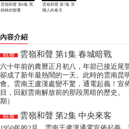
雲嶺和聲 第6集 黑
雲嶺和聲 第7集 苦
樹林的變遷
聰人的春天
內容介紹
雲嶺和聲 第1集 春城暗戰
觀看
六十年前的農曆正月初八，年節已接近尾
卻成了新年最熱鬧的一天。此時的雲南昆
會。雲南王盧漢處變不驚，通電起義！宣
目，回顧雲南解放前的那段黑暗的歷史。（走
期）
雲嶺和聲 第2集 中央來客
觀看
1950年的2月，雲南王盧漢通電宣佈起義