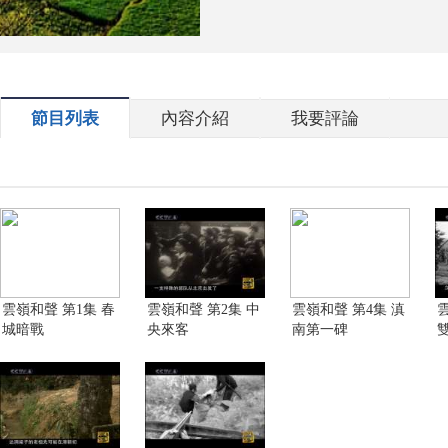
節目列表
內容介紹
我要評論
雲嶺和聲 第1集 春
雲嶺和聲 第2集 中
雲嶺和聲 第4集 滇
城暗戰
央來客
南第一碑