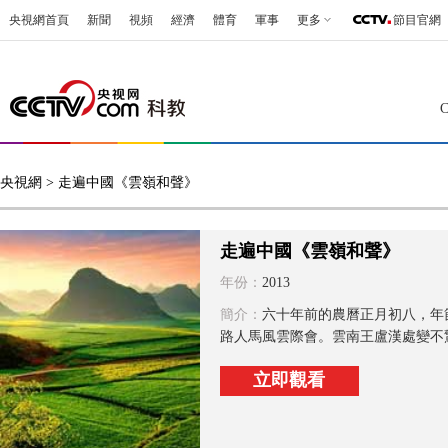
央視網首頁
新聞
視頻
經濟
體育
軍事
更多
節目官網
央視網
> 走遍中國《雲嶺和聲》
走遍中國《雲嶺和聲》
年份：
2013
簡介：
六十年前的農曆正月初八，年
路人馬風雲際會。雲南王盧漢處變不
立即觀看