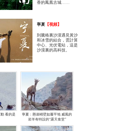
香的鳳凰古城……
寧夏
【視頻】
到騰格裏沙漠遇見黃沙
和冰雪的結合，雲計算
中心、光伏電站，這是
沙漠裏的高科技。
動 看的是
寧夏：懸崖峭壁如履平地 威風的
岩羊有特設的“露天食堂”