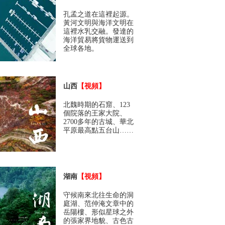
孔孟之道在這裡起源。
黃河文明與海洋文明在
這裡水乳交融。發達的
海洋貿易將貨物運送到
全球各地。
山西
【視頻】
北魏時期的石窟、123
個院落的王家大院、
2700多年的古城、華北
平原最高點五台山……
湖南
【視頻】
守候南來北往生命的洞
庭湖、范仲淹文章中的
岳陽樓、形似星球之外
的張家界地貌、古色古