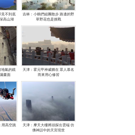
卻見不到底
吉林：小鶴們組團散步 路邊的野
最深高山湖
草野花也是挑戰
接地氣的鏡
天津：霍元甲神威猶在 眾人慕名
溢滿畫面
而來用心修習
米 用高空跳
天津：摩天大樓將頭探出雲端 仿
佛神話中的天宮現世