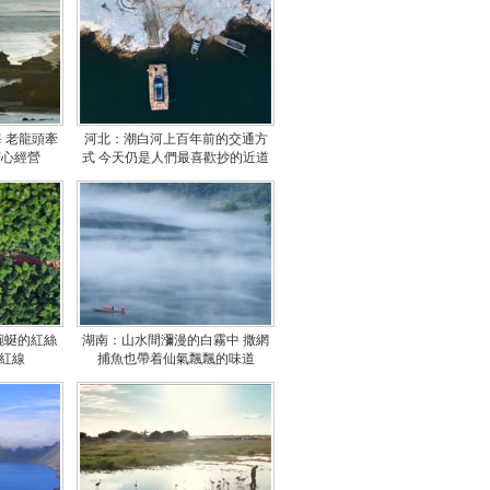
 老龍頭牽
河北：潮白河上百年前的交通方
苦心經營
式 今天仍是人們最喜歡抄的近道
蜿蜒的紅絲
湖南：山水間瀰漫的白霧中 撒網
的紅線
捕魚也帶着仙氣飄飄的味道