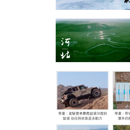
寧夏：駕駛賽車攀爬超過50度的
寧夏：即
陡坡 信任與依靠是永動力
灘羊仍