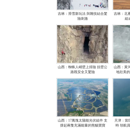
吉林：滑雪新玩法 與雜技結合驚
吉林：北
險刺激
組
山西：蜘蛛人峭壁上排險 挂壁公
山西：黃
路既安全又驚險
地壯美的
山西：17萬塊太陽能光伏組件 支
天津：當
撐起兩隻充滿能量的熊貓寶寶
時 領航