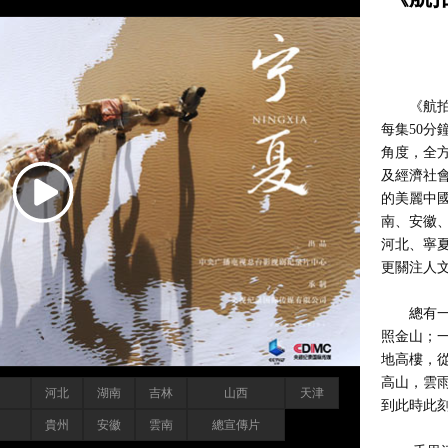
《航拍中
每集50
角度，全
及經濟社
的美麗中
南、安徽
河北、寧
更關注人
總有一些
照金山；
地高樓，
高山，雲
河北
湖南
吉林
山西
天津
到此時此
貴州
安徽
雲南
總宣傳片