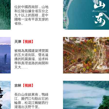
位於中國西南部，山地
和丘陵佔據全省百分之
九十以上的面積，是中
國唯一沒有平原支撐的
省份。
天津
【視頻】
被稱為萬國建築博覽園
的五大道街區、聲名遠
播的民園廣場、追求科
學和真理道路的南開和
天大……
吉林
【視頻】
長白山坐鎮東南，鴨綠
江、圖們江勾勒出它的
輪廓，松花江蜿蜒西行
灌溉出沃野千里。