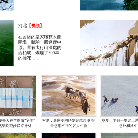
河北
【視頻】
在曾經的皇家獵苑木蘭
圍場，體驗一回逐鹿中
原。還有太行山深處的
西柏坡、燦爛了300年
的掄花……
使每天在羊圈做“宅羊”
寧夏：最寒冷的時刻穿越沙漠 與
寧夏：圍觀一場冰上運
然早晚跑步保持身材
最意想不到的客人相會
意外和洋相