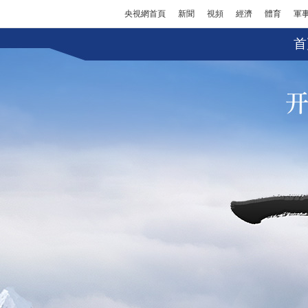
央視網首頁
新聞
視頻
經濟
體育
軍
首