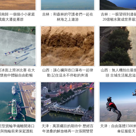
雁南歸 一個個小小家庭
吉林：和森林的守護者們一起在
吉林：一眼望得到邊
成龐大遷徙雁群
林海之上遨游
20億噸水聚成世界
河冰面上滑冰比賽 在大
山西：讓心臟與壺口瀑布一起律
山西：無人機拍出最
懷抱中體驗自由歡暢
動 記住這永不停歇的奔涌
頭 古城生活氣息
巨型貨輪準備離開港口
天津：萬眾矚目的期待中 歷經百
天津：自由落體1500
員與拖輪前來保駕護航
年滄桑的解放橋再一次張開雙臂
傘征服藍天