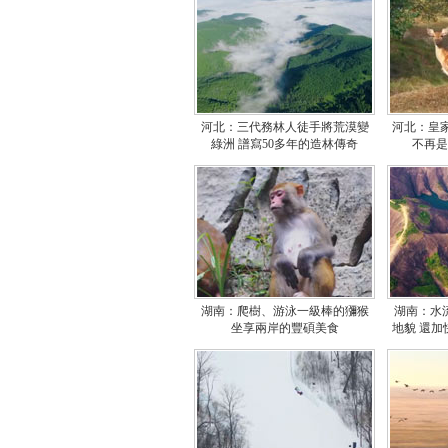
河北：三代務林人徒手將荒漠變
河北：皇
綠洲 譜寫50多年的造林傳奇
不再是
湖南：爬樹、游泳一級棒的獼猴
湖南：水
坐享兩岸的豐碩美食
地貌 還