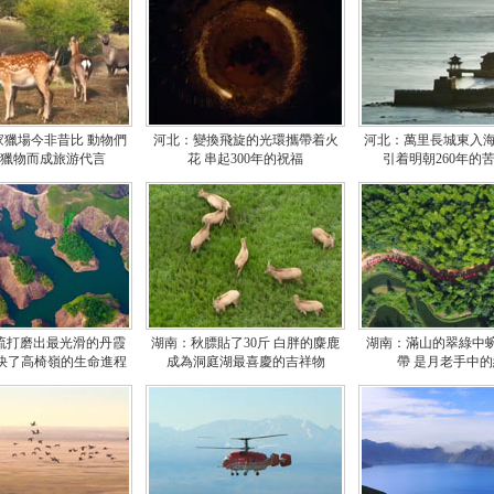
家獵場今非昔比 動物們
河北：變換飛旋的光環攜帶着火
河北：萬里長城東入海
獵物而成旅游代言
花 串起300年的祝福
引着明朝260年的
流打磨出最光滑的丹霞
湖南：秋膘貼了30斤 白胖的麋鹿
湖南：滿山的翠綠中
加快了高椅嶺的生命進程
成為洞庭湖最喜慶的吉祥物
帶 是月老手中