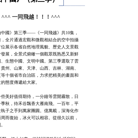
^^^ 一同飛越！！！^^^
國》第三季——《一同飛越》共10集，
分鐘，全片通過宏觀和微觀相結合的空中拍攝
方位展示各省自然地理風貌、歷史人文景觀
會發展，全景式俯瞰一個觀眾既熟悉又新鮮
國、生態中國、文明中國。第三季選取了雲
、貴州、山東、天津、山西、吉林、湖南、
夏等十個省市自治區，力求把精美的畫面和
文的態度傳遞給大家。
美好值得期待，一分鐘等雲開霧散，日
一季秋，待禾谷飄香大雁南飛。一百年，平
從執子之手到萬家團圓。億萬載，深海化作
雨周而復始，冰火可以相容。從很久以前，
刻。