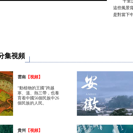
千里沃野
這些風景
是對當下
分集視頻
雲南
【視頻】
“動植物的王國”跨越
寒、溫、熱三帶，也養
育着中國56個民族中26
個民族的人民。
貴州
【視頻】