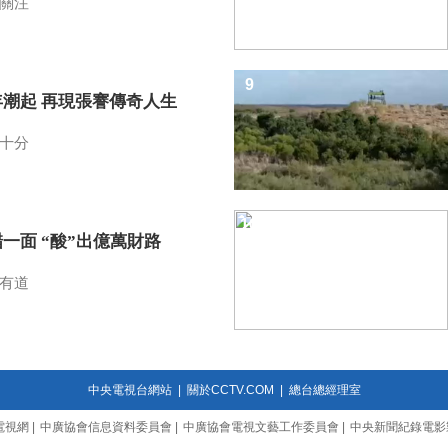
關注
9
年潮起 再現張謇傳奇人生
十分
10
一面 “酸”出億萬財路
有道
中央電視台網站
|
關於CCTV.COM
|
總台總經理室
電視網
|
中廣協會信息資料委員會
|
中廣協會電視文藝工作委員會
|
中央新聞紀錄電影