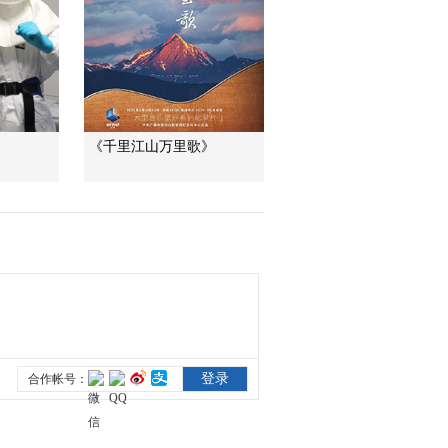
《航拍中国》第三季
第一集：横断山脉 云
南的最高地带
00:01:12
《航拍中国》第三季
第一集：世界第二大
水电站 白鹤滩水电站
00:01:28
《千里江山万里歌》
《航拍中国》第三季
第一集：怒江大峡谷
皮划艇选手向往的黄
00:01:16
金水道
《航拍中国》第三季
第一集：季节轮转 牦
牛切换着自己的草场
00:01:28
《航拍中国》第三季
第一集：泸沽湖的“水
性杨花”美不胜收
00:01:19
《航拍中国》第三季
第一集：香格里拉 一
片永恒的和平宁静之