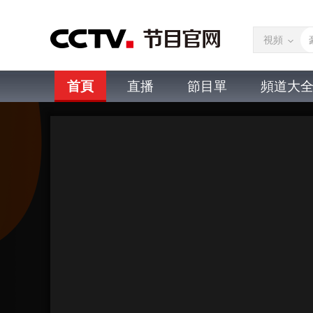
視頻
首頁
直播
節目單
頻道大