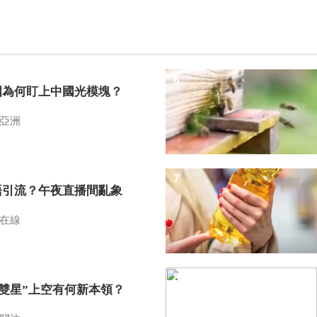
6
國為何盯上中國光模塊？
亞洲
7
語引流？午夜直播間亂象
在線
8
I雙星”上空有何新本領？