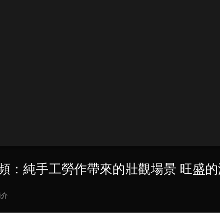
視頻：純手工勞作帶來的壯觀場景 旺盛
簡介