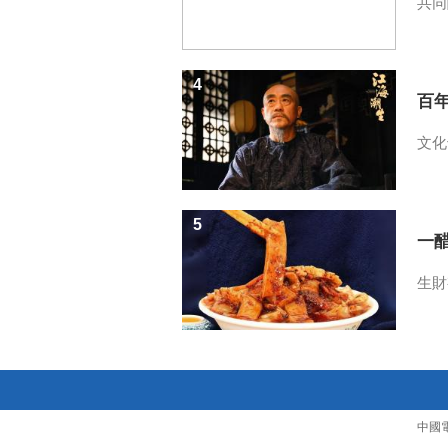
共同
4
百
文化
5
一醋
生財
中國