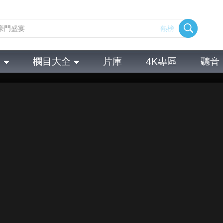
熱榜
全
欄目大全
片庫
4K專區
聽音