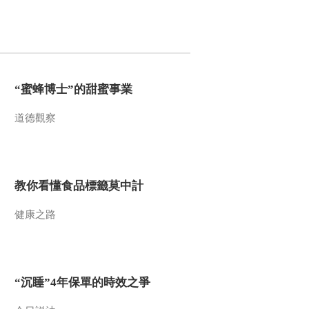
00:03:44
地
《航拍中国》第三季
第一集：庞大壮观的
雪山群 梅里雪山
00:00:47
《航拍中国》第三季
第一集：明永冰川 横
“蜜蜂博士”的甜蜜事業
断山区脚步最快的冰
00:01:39
川
道德觀察
《航拍中国》第三季
第一集：石鼓镇大拐
弯 一个超过100度的
00:01:27
大拐弯
《航拍中国》第三季
教你看懂食品標籤莫中計
第一集：仙女千湖 冰
川留下的脚印
健康之路
00:01:30
《航拍中国》第三季
第一集：虎跳峡 垂直
高差将近4000米的峡
00:00:57
谷
“沉睡”4年保單的時效之爭
《航拍中国》第三季
第一集：白水台 这朵