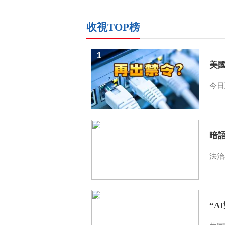
收視TOP榜
1
美
今日
2
暗
法治
3
“A