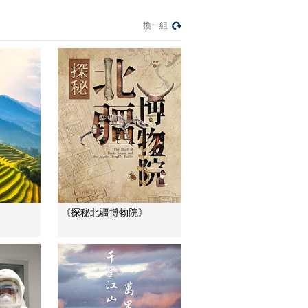
00:49:24
換一組
《航拍中国》第三季
第十集 一同飞越 宁夏
00:49:18
節目看點
《航拍中国》第三季
总宣传片
00:02:59
《航拍中国》第三季
第一集：中国特有的
物种 活泼可爱的滇金
00:01:33
丝猴
《探秘北疆博物院》
《航拍中国》第三季
第一集：最佳搭配 丽
江古城与玉龙雪山
00:01:18
《航拍中国》第三季
第一集：情侣们在苍
山洱海间疯狂秀恩爱
00:01:14