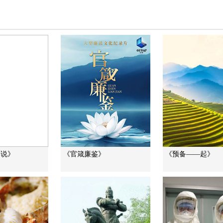
年说》
《官箴廉鉴》
《预备——起》