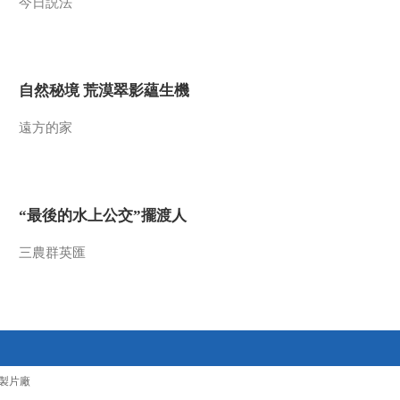
今日説法
大地之花美得惊心动
00:00:47
魄
《航拍中国》第三季
第一集：一场没有观
众的高空表演
00:00:52
自然秘境 荒漠翠影蘊生機
《航拍中国》第三季
第一集：风味独特的
遠方的家
地热快餐
00:01:39
《航拍中国》第三季
第一集：与野象共度
悠闲时光 澜沧江畔放
“最後的水上公交”擺渡人
00:06:21
飞心愿
《航拍中国》第三季
三農群英匯
第一集：在五光十色
的云南 欣赏劳动者创
00:05:00
作的色彩艺术
《航拍中国》第三季
云南 精选视频：泸沽
湖最干净清澈的水留
00:01:11
住了“水性杨花”
製片廠
《航拍中国》第三季