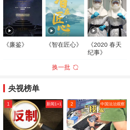
《廉鉴》
《智在匠心》
《2020 春天
纪事》
换一批
央视榜单
1
2
新闻1+1
中国法治观察