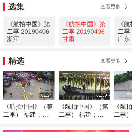
选集
查看更多
《航拍中国》第
《航拍中国》第
《航
二季 20190406
二季 20190406
二季 
浙江
甘肃
广东
精选
查看更多
01:24
01:59
《航拍中国》（第
《航拍中国》（第
《航
二季） 福建：西
二季） 福建：最
二季）
方木偶文化竟出现
可口的紫菜竟源于
国塔”
在古老遥远的东
这里
牺牲