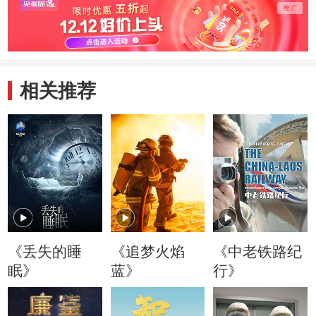
方！
相关推荐
《丢失的睡
《追梦火焰
《中老铁路纪
眠》
蓝》
行》