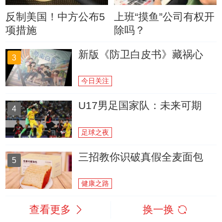
反制美国！中方公布5
上班“摸鱼”公司有权开
项措施
除吗？
新版《防卫白皮书》藏祸心
3
今日关注
U17男足国家队：未来可期
4
足球之夜
三招教你识破真假全麦面包
5
健康之路
查看更多
换一换