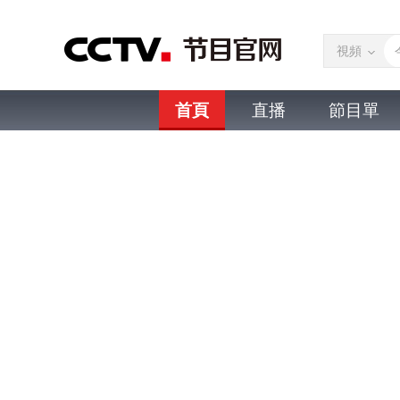
視頻
首頁
直播
節目單
微視頻