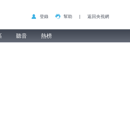
登錄
幫助
|
返回央視網
區
聽音
熱榜