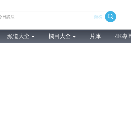
熱榜
頻道大全
欄目大全
片庫
4K專