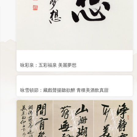
咏彩泉：五彩福泉 美麗夢想
咏雪頓節：藏戲聲揚聽欲醉 青稞美酒飲真甜