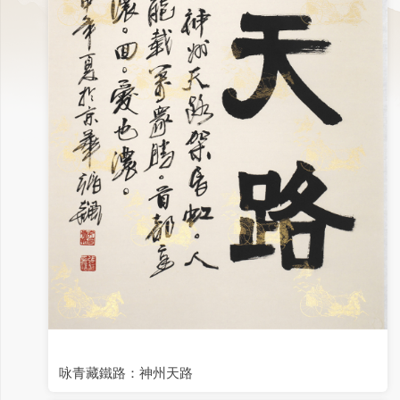
咏青藏鐵路：神州天路