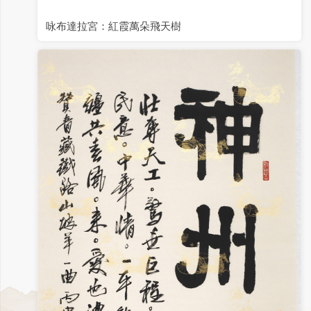
咏布達拉宮：紅霞萬朵飛天樹