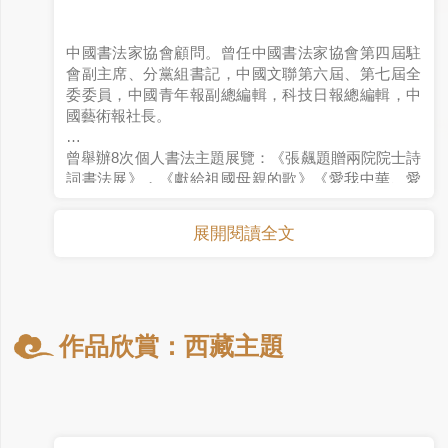
中國書法家協會顧問。曾任中國書法家協會第四屆駐
會副主席、分黨組書記，中國文聯第六屆、第七屆全
委委員，中國青年報副總編輯，科技日報總編輯，中
國藝術報社長。
曾舉辦8次個人書法主題展覽：《張飆題贈兩院院士詩
詞書法展》，《獻給祖國母親的歌》《愛我中華、愛
我西藏》，《辛亥革命人物賦》，《甲午120年祭》、
《張飆西藏主題書法展覽》，《愛國愛教護國利民·張
展開閱讀全文
飆書11世班禪文語摘句書法展》,《致敬兩彈一星元勳
＊致敬科學家＊致敬科學詩書展覽》。所撰並書《唐
山大地震40周年感言》20米長卷，2016年7月在唐山
展出。
作品欣賞：西藏主題