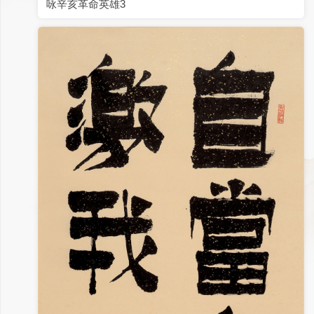
咏辛亥革命英雄3