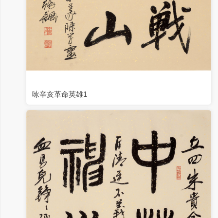
咏辛亥革命英雄1