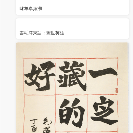
咏羊卓雍湖
書毛澤東語：蓋世英雄