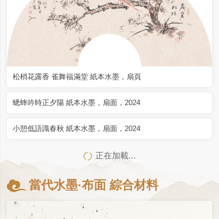
壽高千歲 紙本水墨，扇面，2024
松鶴延年 紙本水墨，扇面，2024