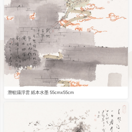
潛蛟躡浮雲 紙本水墨 55cmx55cm