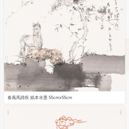
春風馬蹄疾 紙本水墨 55cmx55cm