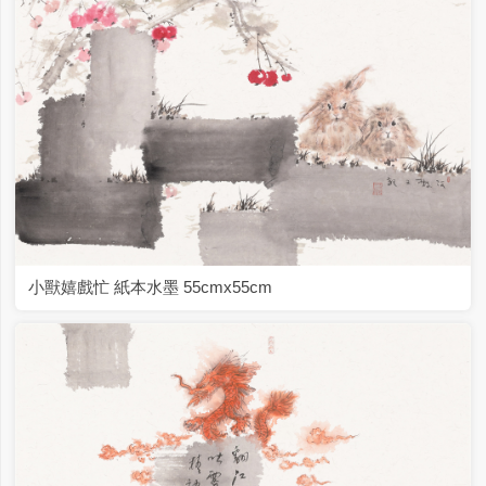
小獸嬉戲忙 紙本水墨 55cmx55cm