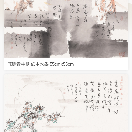
花暖青牛臥 紙本水墨 55cmx55cm