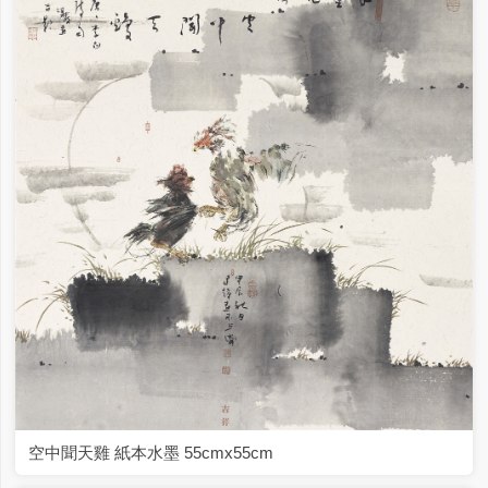
空中聞天雞 紙本水墨 55cmx55cm