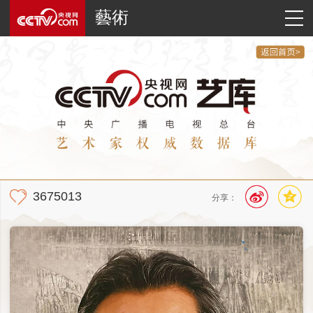
藝術
3675013
分享：