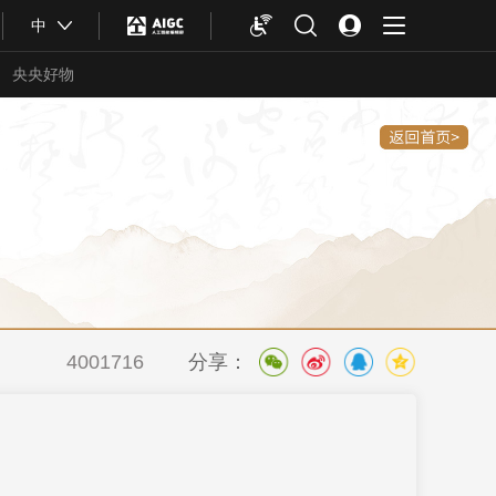
中
央央好物
4001716
分享：
合體育
亞冬會