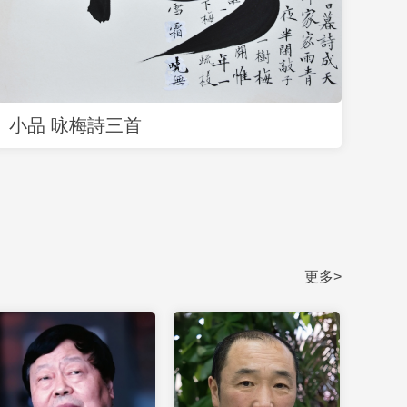
小品 咏梅詩三首
更多>