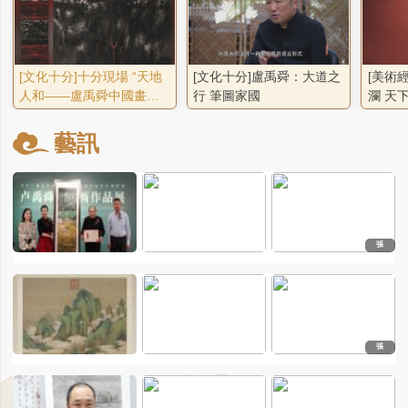
[文化十分]十分現場 “天地
[文化十分]盧禹舜：大道之
[美術
人和——盧禹舜中國畫作
行 筆圖家國
瀾 天
品展”在京開展
藝訊
張
張