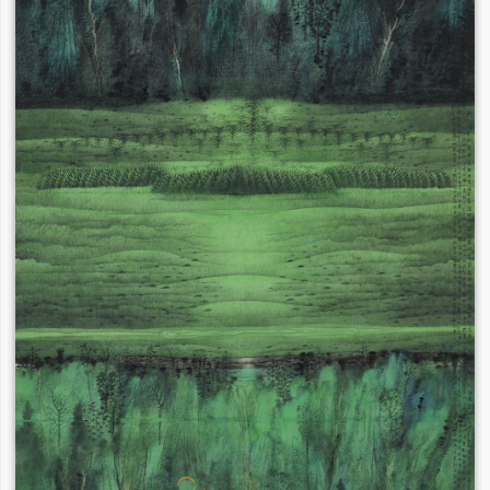
吳為山
蘇士澍
孫曉雲
全國政協常委、副秘書
中國書法家協會名譽主
中國書法家協會主席
長，中國美協副主席，
席
中國美術館原館長
連輯
盧禹舜
劉萬鳴
中國藝術研究院原院長
中國國家畫院原院長，
中國國家畫院院長
中國國家畫院藝術委員
會主任
點擊加載更多