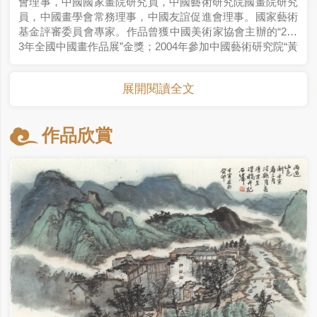
會理事，中國國家畫院研究員，中國藝術研究院國畫院研究
員，中國畫學會常務理事，中國友誼促進會理事。國家藝術
基金評審委員會專家。作品曾獲中國美術家協會主辦的“200
3年全國中國畫作品展”金獎；2004年參加中國藝術研究院“黃
賓虹獎”獲獎畫家作品展（獲黃賓虹獎）；2005年參加文化
部全國畫院雙年展·第三屆全國畫院優秀作品展，獲“最佳作
展開閱讀全文
品獎”（最高獎）；2007年參加文化部全國畫院雙年展·第四
屆全國畫院優秀作品展獲“畫院獎”（最高獎）；參加文化部
第九、十屆藝術節“中國風格·時代丹青”全國優秀美術作品
作品欣賞
展；2019年山水作品兩幅參加中國藝術研究院主辦的第二
屆“黃賓虹學術提名展”；2020年3幅長卷作品應邀“雅集應答·
第六屆杭州中國畫雙年展”。