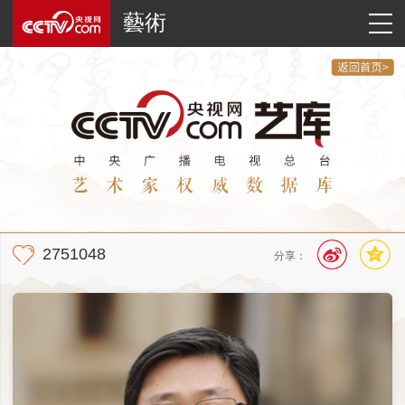
藝術
2751048
分享：