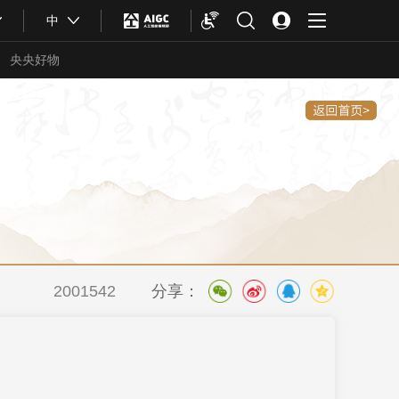
中
央央好物
2001542
分享：
合體育
亞冬會