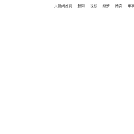
央視網首頁
新聞
視頻
經濟
體育
軍