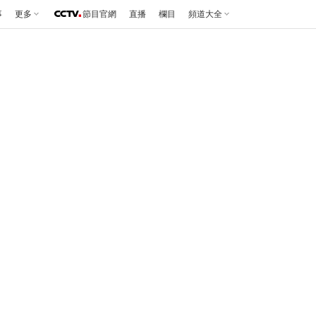
事
更多
節目官網
直播
欄目
頻道大全