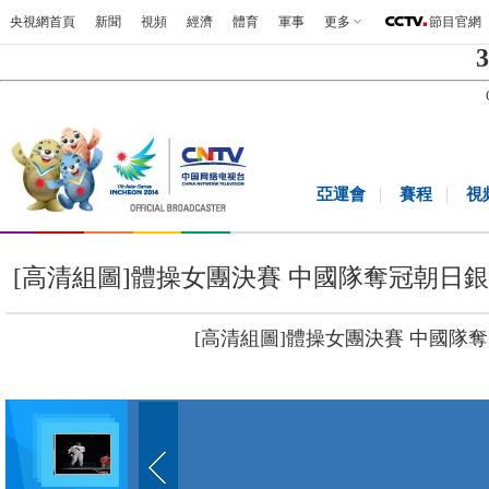
央視網首頁
新聞
視頻
經濟
體育
軍事
更多
節目官網
3
亞運會
賽程
視
[高清組圖]體操女團決賽 中國隊奪冠朝日
[高清組圖]體操女團決賽 中國隊