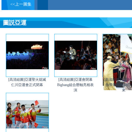
<<上一圖集
圖説亞運
[高清組圖]亞運聖火熄滅
[高清組圖]亞運會閉幕
[高清組圖]印尼8
仁川亞運會正式閉幕
Bigbang組合壓軸亮相表
熱帶風情舞 期待2
演
來