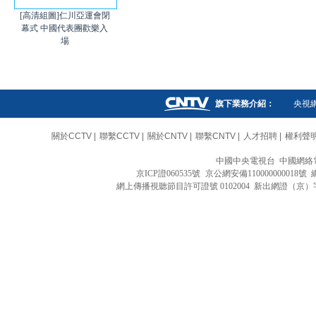
[高清組圖]仁川亞運會閉
幕式 中國代表團歡樂入
場
旗下業務介紹：
央視
關於CCTV
|
聯繫CCTV
|
關於CNTV
|
聯繫CNTV
|
人才招聘
|
權利聲
中國中央電視台 中國網絡
京ICP證060535號
京公網安備110000000018號
網上傳播視聽節目許可證號 0102004 新出網證（京）