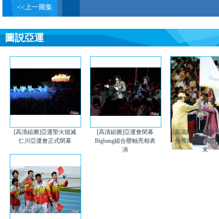
<<上一圖集
圖説亞運
[高清組圖]亞運聖火熄滅
[高清組圖]亞運會閉幕
[高清組圖]印尼8
仁川亞運會正式閉幕
Bigbang組合壓軸亮相表
熱帶風情舞 期待2
演
來