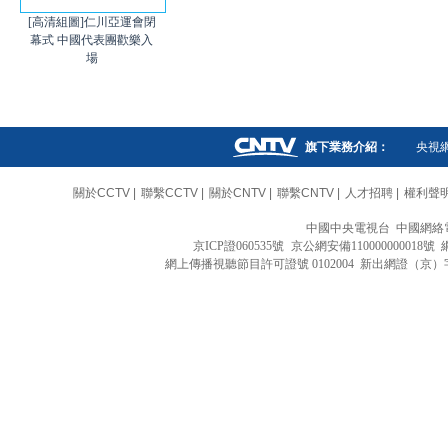
[高清組圖]仁川亞運會閉
幕式 中國代表團歡樂入
場
旗下業務介紹：
央視
關於CCTV
|
聯繫CCTV
|
關於CNTV
|
聯繫CNTV
|
人才招聘
|
權利聲
中國中央電視台 中國網絡
京ICP證060535號
京公網安備110000000018號
網上傳播視聽節目許可證號 0102004 新出網證（京）