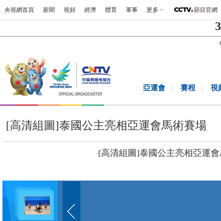
央視網首頁
新聞
視頻
經濟
體育
軍事
更多
節目官網
3
亞運會
賽程
視
[高清組圖]泰國公主亮相亞運會馬術賽場
[高清組圖]泰國公主亮相亞運