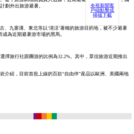
央視新聞客
都計劃外出旅游避暑。
戶端點擊或
掃描下載
、九寨溝、東北等以‘清涼’著稱的旅游目的地，被不少避暑
而成為近期避暑游市場的黑馬。
擇旅行社跟團游的比例為32.2%。其中，眾信旅游近期推出
岩介紹，目前首批上線的百款“自由伴”産品以歐洲、美國兩地