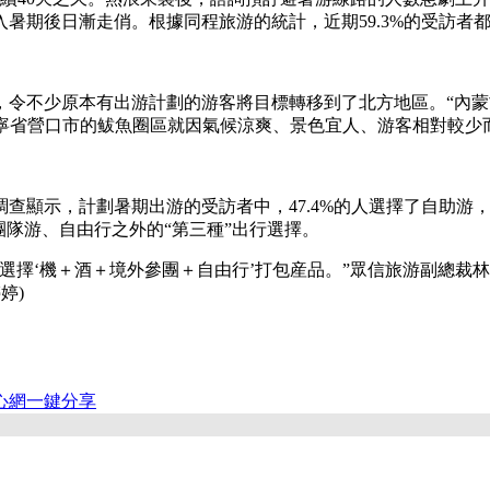
暑期後日漸走俏。根據同程旅游的統計，近期59.3%的受訪者
不少原本有出游計劃的游客將目標轉移到了北方地區。“內蒙古
遼寧省營口市的鲅魚圈區就因氣候涼爽、景色宜人、游客相對較少
示，計劃暑期出游的受訪者中，47.4%的人選擇了自助游，選
團隊游、自由行之外的“第三種”出行選擇。
‘機＋酒＋境外參團＋自由行’打包産品。”眾信旅游副總裁林
婷)
心網
一鍵分享