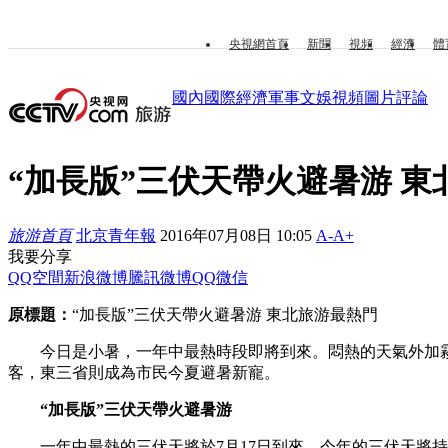
央視網首頁
新聞
視頻
經濟
體
國內
國際
經濟
軍事
文娛
視頻
圖片
評論
“加長版”三伏天帶火避暑游 東
旅游首頁
北京青年報
2016年07月08日 10:05
A-
A+
我要分享
QQ空間
新浪微博
騰訊微博
QQ
微信
原標題：
“加長版”三伏天帶火避暑游 東北旅游最熱門
今日是小暑，一年中最熱時段即將到來。悶熱的天氣外加霧霾
客，東三省則成為市民今夏避暑新寵。
“加長版”三伏天帶火避暑游
一年中最熱的三伏天將於7月17日到來，今年的三伏天將持