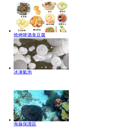
燒烤啤酒臭豆腐
冰凍氣泡
海龜保護區