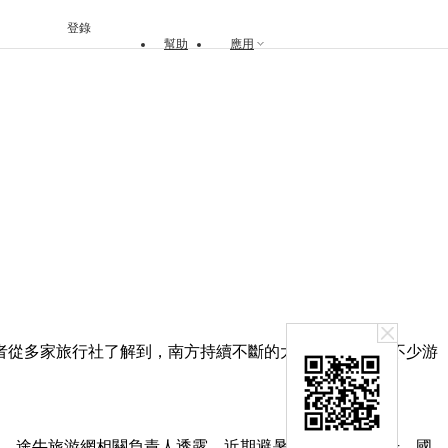
登錄
幫助
應用
從多家旅行社了解到，南方持續不斷的大雨天“嚇跑”了不少游
升。途牛旅游網相關負責人透露，近期避暑游熱度快速飆升，國