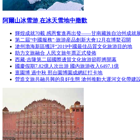
阿爾山冰雪游 在冰天雪地中撒歡
輝煌成就70載 感恩奮進再出發——甘南藏族自治州成就
第二屆“中國服務”·旅游産品創新大會12月在博鰲召開
滄州渤海新區獲評“2019中國最佳品質文化旅游目的地
助力文旅融合 人民文旅年票正式發佈
西藏·吉隆第二屆國際邊貿文化旅游節即將開幕
國慶假期7.82億人次出游 國內旅游收入6497.1億
逛園博 過中秋 邢台園博園成網紅打卡地
營造文旅共融共興的良好生態 滄州推動大運河文化帶建