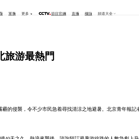
育
軍事
更多
節目官網
直播
欄目
頻道大全
北旅游最熱門
的侵襲，令不少市民急着尋找清涼之地避暑。北京青年報記者
續40天之久。熱浪來襲後，諮詢預訂避暑游線路的人數急劇上