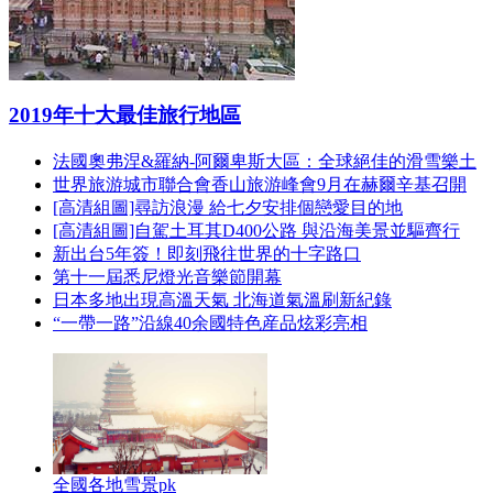
2019年十大最佳旅行地區
法國奧弗涅&羅納-阿爾卑斯大區：全球絕佳的滑雪樂土
世界旅游城市聯合會香山旅游峰會9月在赫爾辛基召開
[高清組圖]尋訪浪漫 給七夕安排個戀愛目的地
[高清組圖]自駕土耳其D400公路 與沿海美景並驅齊行
新出台5年簽！即刻飛往世界的十字路口
第十一屆悉尼燈光音樂節開幕
日本多地出現高溫天氣 北海道氣溫刷新紀錄
“一帶一路”沿線40余國特色産品炫彩亮相
全國各地雪景pk