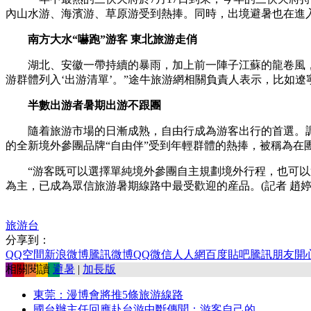
內山水游、海濱游、草原游受到熱捧。同時，出境避暑也在進入
南方大水“嚇跑”游客 東北旅游走俏
湖北、安徽一帶持續的暴雨，加上前一陣子江蘇的龍卷風，令
游群體列入‘出游清單’。”途牛旅游網相關負責人表示，比如
半數出游者暑期出游不跟團
隨着旅游市場的日漸成熟，自由行成為游客出行的首選。調查顯
的全新境外參團品牌“自由伴”受到年輕群體的熱捧，被稱為在
“游客既可以選擇單純境外參團自主規劃境外行程，也可以選擇
為主，已成為眾信旅游暑期線路中最受歡迎的産品。(記者 趙婷
旅游台
分享到：
QQ空間
新浪微博
騰訊微博
QQ
微信
人人網
百度貼吧
騰訊朋友
開
相關閱讀
避暑
|
加長版
東莞：漫博會將推5條旅游線路
國台辦主任回應赴台游中斷傳聞：游客自己的...