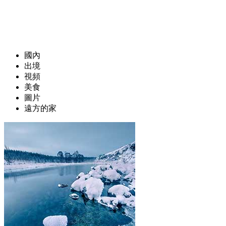
國內
出境
視頻
美食
圖片
遠方的家