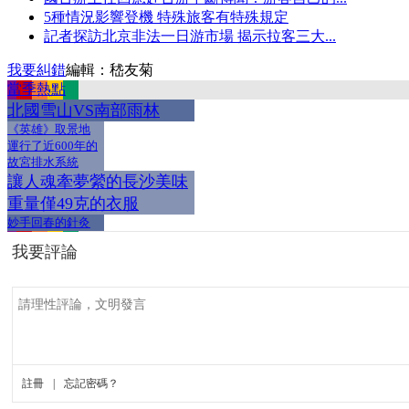
5種情況影響登機 特殊旅客有特殊規定
記者探訪北京非法一日游市場 揭示拉客三大...
我要糾錯
編輯：嵇友菊
當季熱點
北國雪山VS南部雨林
《英雄》取景地
運行了近600年的
故宮排水系統
讓人魂牽夢縈的長沙美味
重量僅49克的衣服
妙手回春的針灸