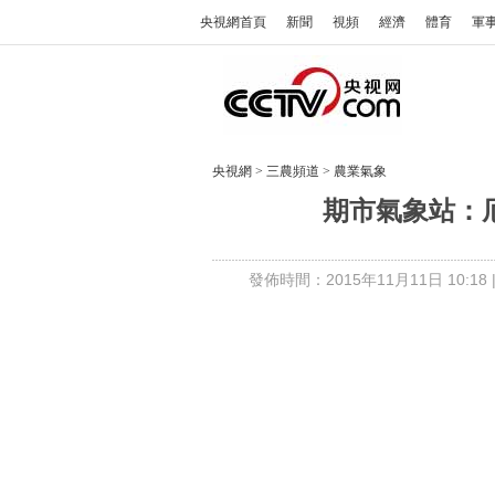
央視網首頁
新聞
視頻
經濟
體育
軍
央視網
>
三農頻道
>
農業氣象
期市氣象站：厄爾
發佈時間：2015年11月11日 10:18 