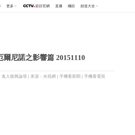
事
更多
節目官網
直播
欄目
頻道大全
尼諾之影響篇 20151110
|
進入復興論壇
| 來源：央視網 |
手機看新聞
|
手機看電視