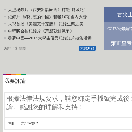
大型紀錄片《西安對話羅馬》打造“雙城記”
舌尖
紀錄片《鄉村裏的中國》斬獲10項國內大獎
央視首播《美麗克什克騰》 記錄生態之美
CCTV紀錄頻
中韓將合拍紀錄片《萬曆朝鮮戰爭》
尋夢中國—2014大學生優秀紀錄短片徵集活動
雍正皇帝
編輯：宋瑩瑩
我要糾錯