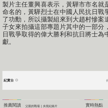
製片主任董興喜表示，黃驊市市名就
命名的，黃驊烈士在中國人民抗日戰
了功勳，所以攝製組來到大趙村慘案
子女來拍攝這部專題片其中的一部分
日戰爭取得的偉大勝利和抗日將士為
獻。
紀實台
推薦閱讀
實時熱點
父親的戰場
|
央視紀錄片