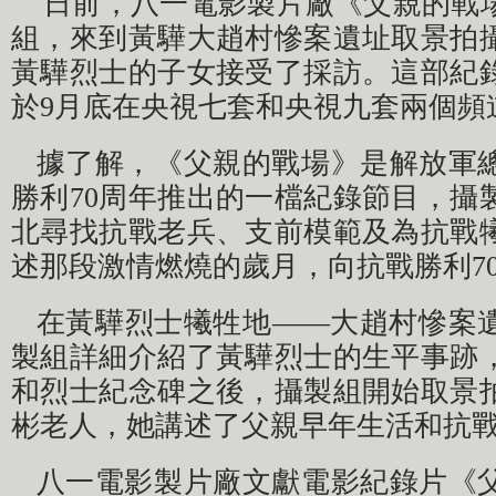
日前，八一電影製片廠《父親的戰
組，來到黃驊大趙村慘案遺址取景拍
黃驊烈士的子女接受了採訪。這部紀錄
於9月底在央視七套和央視九套兩個頻
據了解，《父親的戰場》是解放軍
勝利70周年推出的一檔紀錄節目，攝
北尋找抗戰老兵、支前模範及為抗戰
述那段激情燃燒的歲月，向抗戰勝利7
在黃驊烈士犧牲地——大趙村慘案
製組詳細介紹了黃驊烈士的生平事跡
和烈士紀念碑之後，攝製組開始取景
彬老人，她講述了父親早年生活和抗
八一電影製片廠文獻電影紀錄片《