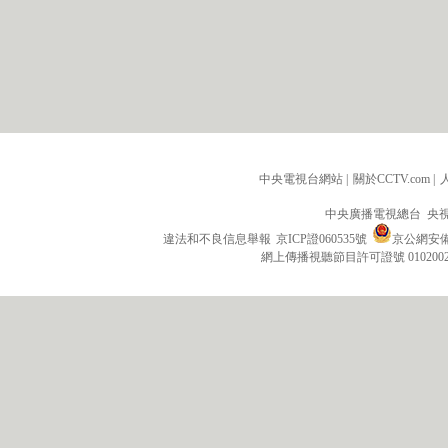
中央電視台網站
|
關於CCTV.com
|
中央廣播電視總台 央
違法和不良信息舉報
京ICP證060535號
京公網安備 1
網上傳播視聽節目許可證號 010200