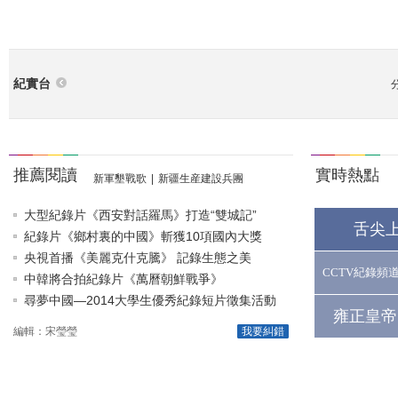
紀實台
推薦閱讀
實時熱點
新軍墾戰歌
|
新疆生産建設兵團
大型紀錄片《西安對話羅馬》打造“雙城記”
舌尖
紀錄片《鄉村裏的中國》斬獲10項國內大獎
央視首播《美麗克什克騰》 記錄生態之美
CCTV紀錄頻
中韓將合拍紀錄片《萬曆朝鮮戰爭》
尋夢中國—2014大學生優秀紀錄短片徵集活動
雍正皇帝
編輯：宋瑩瑩
我要糾錯