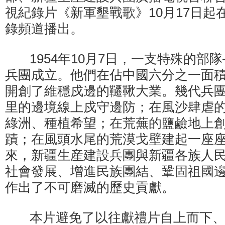
視紀錄片《新軍墾戰歌》10月17日起
錄頻道播出。
1954年10月7日，一支特殊的部
兵團成立。他們在佔中國六分之一面
開創了維穩戍邊的韆鞦大業。幾代兵
里的邊境線上戍守邊防；在風沙肆虐
綠洲、種植希望；在荒蕪的鹽鹼地上
蹟；在風頭水尾的荒漠戈壁建起一座
來，新疆生産建設兵團與新疆各族人
社會發展、增進民族團結、鞏固祖國
作出了不可磨滅的歷史貢獻。
本片避免了以往獻禮片自上而下、