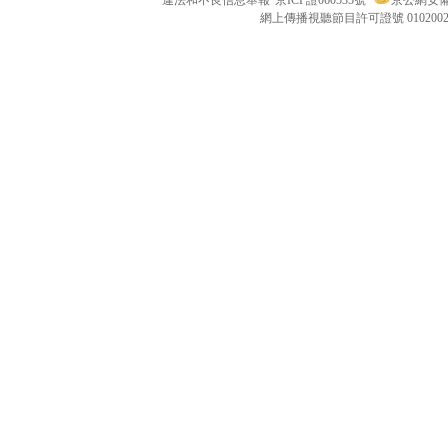
違法和不良信息舉報
京ICP證060535號
京公網安備 1
網上傳播視聽節目許可證號 010200