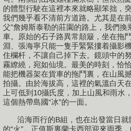
的體型行駛在這裡本來就略顯笨拙，
我們幾乎看不清前方道路。尤其是在前
父”詹姆斯泰勒的莊園的路上，我們換
車。原始的石子路異常顛簸，坐在拖
淵、張海寧只能一隻手緊緊摟着攝影
住欄杆，不讓自己掉下去。鏡頭中的
霧繚繞，宛如仙境。最美的時刻，恰
能把機器架在貨車的拖鬥裏，在山風
拍攝。由於海拔高，這裡的氣溫白天在
上可低到10攝氏度，加上山風和雨水
這個熱帶島國“冰”的一面。
沿海而行的B組，也在出發當日就
的“火”。正值斯裏蘭卡西部迎來雨季