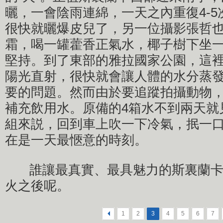
曬，一會陰雨連綿，一天之內重復4-
很快就曬爆皮兒了，另一位攝影張哲
霜，喝一罐藿香正氣水，椰子樹下坐
堅持。到了東部的雅拉國家公園，這
陽光直射，很快就會讓人體的水分蒸
要的問題。然而由於要追蹤拍攝動物
補充飲用水。原備的4箱水不到兩天就
組來説，回到車上吹一下冷氣，抿一
在是一天最愜意的時刻。
誰讓最真實、最具魅力的斯裏蘭卡
火之後呢。
<
1
2
3
4
5
6
7