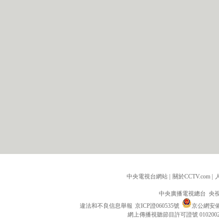
中央電視台網站
|
關於CCTV.com
|
中央廣播電視總台 央
違法和不良信息舉報
京ICP證060535號
京公網安備 1
網上傳播視聽節目許可證號 010200