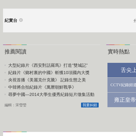
紀實台
推薦閱讀
實時熱點
大型紀錄片《西安對話羅馬》打造“雙城記”
舌尖
紀錄片《鄉村裏的中國》斬獲10項國內大獎
央視首播《美麗克什克騰》 記錄生態之美
CCTV紀錄頻
中韓將合拍紀錄片《萬曆朝鮮戰爭》
尋夢中國—2014大學生優秀紀錄短片徵集活動
雍正皇帝
編輯：宋瑩瑩
我要糾錯