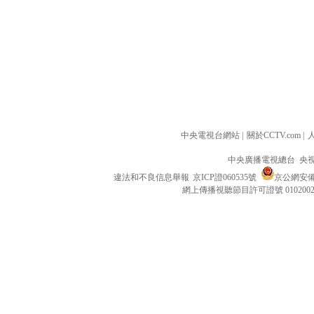
中央電視台網站
|
關於CCTV.com
|
中央廣播電視總台 央
違法和不良信息舉報
京ICP證060535號
京公網安備 1
網上傳播視聽節目許可證號 010200