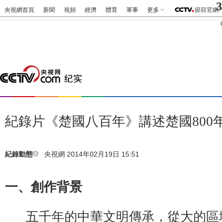
3
央視網首頁
新聞
視頻
經濟
體育
軍事
更多
節目官網
紀錄片《楚國八百年》講述楚國800
央視網 2014年02月19日 15:51
紀錄動態
一、創作背景
五千年的中華文明傳承，從大的區