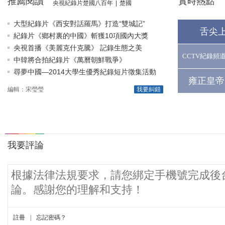
推薦閱讀
實時熱點
央視紀錄片楚國八百年
|
楚國
大型紀錄片《西安對話羅馬》打造“雙城記”
舌尖
紀錄片《鄉村裏的中國》斬獲10項國內大獎
央視首播《美麗克什克騰》 記錄生態之美
CCTV紀錄頻
中韓將合拍紀錄片《萬曆朝鮮戰爭》
尋夢中國—2014大學生優秀紀錄短片徵集活動
雍正皇帝
編輯：宋瑩瑩
我要糾錯