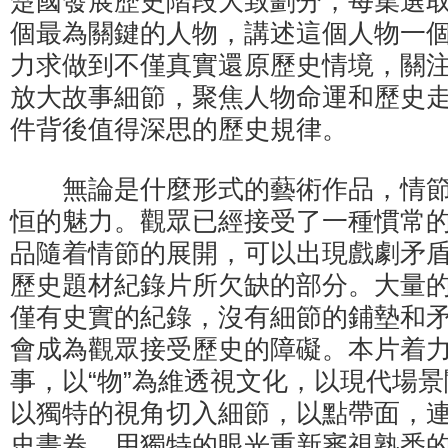
楚國發展歷史階段大致劃分，每集選
個最為關鍵的人物，講述這個人物一
力求做到不僅真實還原歷史情境，關
放大故事細節，聚焦人物命運和歷史
件背後值得深思的歷史規律。
無論是什麼形式的藝術作品，情節
恒的魅力。觀眾已經接受了一種慣常
品隨着情節的展開，可以出現戲劇矛
歷史題材紀錄片所欠缺的部分。大量
僅有史實的紀錄，沒有細節的鋪墊和
會成為觀眾接受歷史的障礙。本片着力
事，以“物”為維透視文化，以現代場
以獨特的視角切入細節，以點帶面，
史畫卷。用獨特的眼光重新審視熟悉