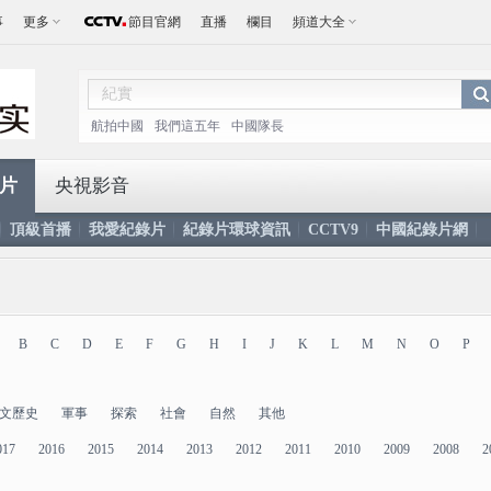
事
更多
節目官網
直播
欄目
頻道大全
航拍中國
我們這五年
中國隊長
片
央視影音
頂級首播
我愛紀錄片
紀錄片環球資訊
CCTV9
中國紀錄片網
B
C
D
E
F
G
H
I
J
K
L
M
N
O
P
文歷史
軍事
探索
社會
自然
其他
017
2016
2015
2014
2013
2012
2011
2010
2009
2008
2