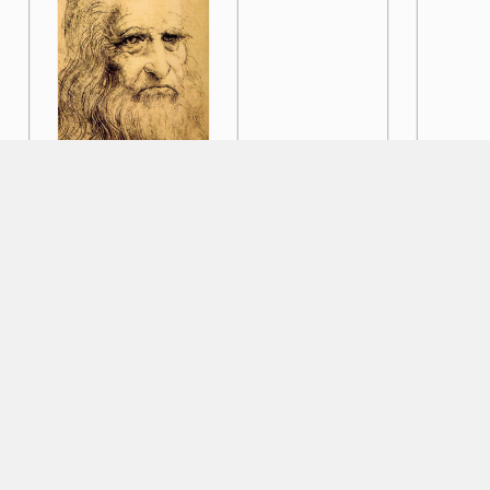
《達·芬奇的人生密碼...
《文房四寶》
《嚮導》
《1956年電影春晚...
《油畫的門道》
《卓別林秘史