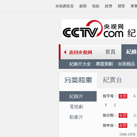
央視網首頁
新聞
視頻
經濟
體育
軍
首頁
紀錄
紀錄片大全
專題策劃
央視精品
紀實台
紀錄片
按字母：
全部
A
Y
Z
電視劇
按分類：
全部
人
動畫片
按年份：
全部
2
1949-1978