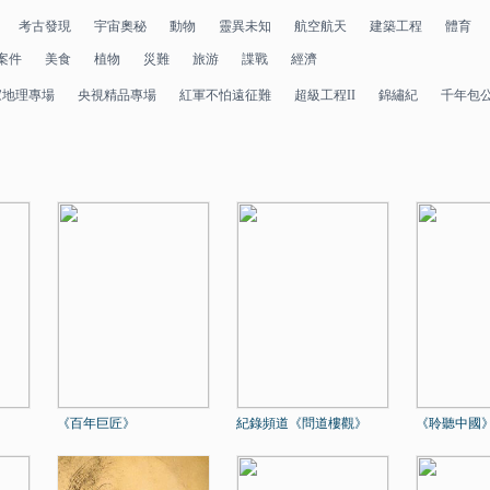
考古發現
宇宙奧秘
動物
靈異未知
航空航天
建築工程
體育
案件
美食
植物
災難
旅游
諜戰
經濟
家地理專場
央視精品專場
紅軍不怕遠征難
超級工程II
錦繡紀
千年包
《百年巨匠》
紀錄頻道《問道樓觀》
《聆聽中國