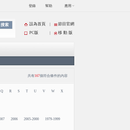
登錄
幫助
應用
設為首頁
節目官網
|
搜索
PC版
移 動 版
|
共有
167
個符合條件的內容
Q
R
S
T
U
V
W
X
007
2006
2005-2000
1979-1999