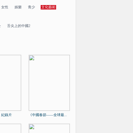
女性
娛樂
青少
文化藝術
公
舌尖上的中國2
》紀錄片
《中國春節——全球最...