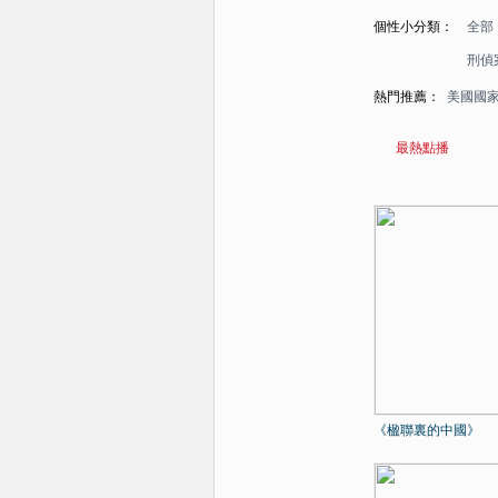
個性小分類：
全部
刑偵
熱門推薦：
美國國
最熱點播
《楹聯裏的中國》