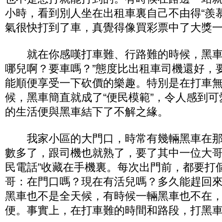
小時，看到別人坐在出租車裏自己不由得“羨
氣很快打到了車，真覺得像買彩票中了大獎
就在你感嘆打車難、行路難的時候，黑車
哪兒啊？要車嗎？”態度比出租車司機還好，
能順便享受一下砍價的樂趣。特別是在打車
候，黑車簡直就成了“便民模範”，令人感到
的生活便與黑車結下了不解之緣。
我家小區的大門口，時常有幾輛黑車在那兒
數多了，跟司機也就熟了，要了其中一位大哥
民電話”收藏在手機裏。每次出門前，都要打
哥：在門口嗎？現在有活兒嗎？多久能趕回來
黑車也不是全天候，有時候一輛黑車也不在
便。事實上，在打車難的時間和路段，打黑