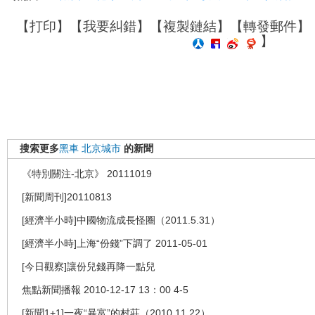
【
打印
】【
我要糾錯
】【
複製鏈結
】【
轉發郵件
】
】
搜索更多
黑車
北京城市
的新聞
《特別關注-北京》 20111019
[新聞周刊]20110813
[經濟半小時]中國物流成長怪圈（2011.5.31）
[經濟半小時]上海“份錢”下調了 2011-05-01
[今日觀察]讓份兒錢再降一點兒
焦點新聞播報 2010-12-17 13：00 4-5
[新聞1+1]一夜“暴富”的村莊（2010.11.22）