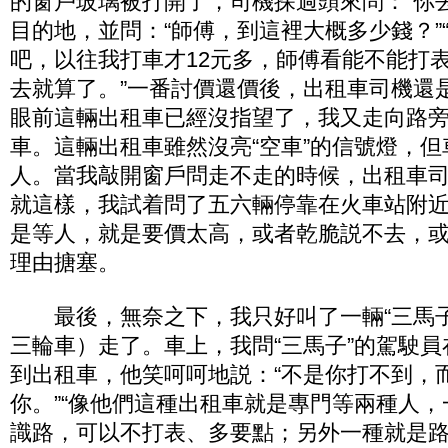
的窗戶玻璃被打開了，司機探過頭來問：“你
目的地，並問：“師傅，到這裡大概多少錢？”“5
吧，以往我打車才12元多，師傅看能不能打表
去就算了。”一番討價還價後，出租車司機還
眼前這輛出租車已經沒指望了，我又走向路
車。這輛出租車雖然沒亮“空車”的信號燈，
人。當我敲開窗戶問走不走的時候，出租車
就這樣，我試着問了五六輛停靠在火車站附
是等人，就是要價太高，或者乾脆説不去，
理由搪塞。
最後，無奈之下，我只好叫了一輛“三馬子
三輪車）走了。車上，我問“三馬子”的駕駛
到出租車，他笑呵呵地説：“不是你打不到，
你。”“像他們這種出租車就是專門等兩種人
識路，可以不打表、多要點；另外一種就是