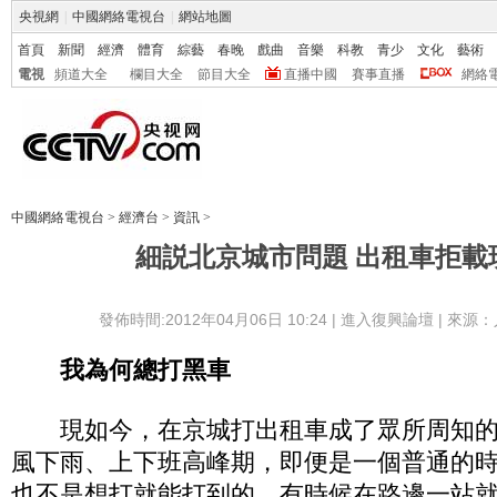
央視網
|
中國網絡電視台
|
網站地圖
首頁
新聞
經濟
體育
綜藝
春晚
戲曲
音樂
科教
青少
文化
藝術
電視
頻道大全
欄目大全
節目大全
直播中國
賽事直播
網絡
中國網絡電視台
>
經濟台
>
資訊
>
細説北京城市問題 出租車拒載
發佈時間:2012年04月06日 10:24 |
進入復興論壇
| 來源：
我為何總打黑車
現如今，在京城打出租車成了眾所周知的
風下雨、上下班高峰期，即便是一個普通的
也不是想打就能打到的。有時候在路邊一站