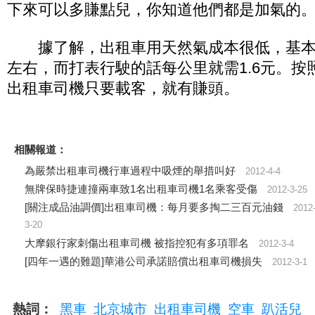
下來可以多賺點兒，你知道他們都是加氣的。
據了解，出租車用天然氣成本很低，基本上
左右，而打表行駛的話每公里就需1.6元。按
出租車司機只要載客，就有賺頭。
相關報道：
為嚴禁出租車司機行車過程中吸煙的舉措叫好
2012-4-4
無牌保時捷連撞兩車致1名出租車司機1名乘客受傷
2012-3-25
[關注成品油調價]出租車司機：每月要多掏二三百元油錢
2012
3-20
大摩銀行家刺傷出租車司機 被指控犯有多項罪名
2012-3-4
[四年一遇的難題]華港公司承諾賠償出租車司機損失
2012-3-1
熱詞：
黑車
北京城市
出租車司機
空車
趴活兒