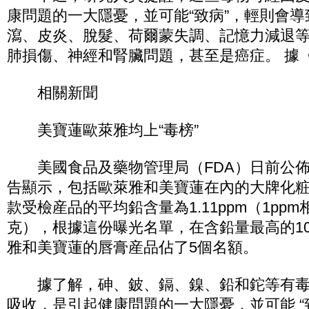
康問題的一大隱憂，並可能“致病”，輕則會
瀉、皮炎、脫髮、荷爾蒙失調、記憶力減退
肺損傷、神經和腎臟問題，甚至是癌症。 據
相關新聞
美寶蓮歐萊雅均上“毒榜”
美國食品及藥物管理局（FDA）日前公佈
告顯示，包括歐萊雅和美寶蓮在內的大牌化粧品
款受檢産品的平均鉛含量為1.11ppm（1pp
克），根據這份曝光名單，在含鉛量最高的1
雅和美寶蓮的唇膏産品佔了5個名額。
據了解，砷、鈹、鎘、鎳、鉛和鉈等有毒
吸收，是引起健康問題的一大隱憂，並可能 “