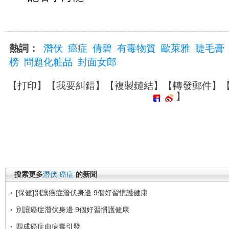
熱詞：
潛伏
癌症
倩碧
有毒物質
歐萊雅
睫毛膏
榜
問題化粧品
封面女郎
【
打印
】【
我要糾錯
】【
複製鏈結
】【
轉發郵件
】
】
搜索更多
潛伏
癌症
的新聞
[保健]別讓癌症潛伏身邊 9個好習慣護健康
別讓癌症潛伏身邊 9個好習慣護健康
四成癌症由病毒引發