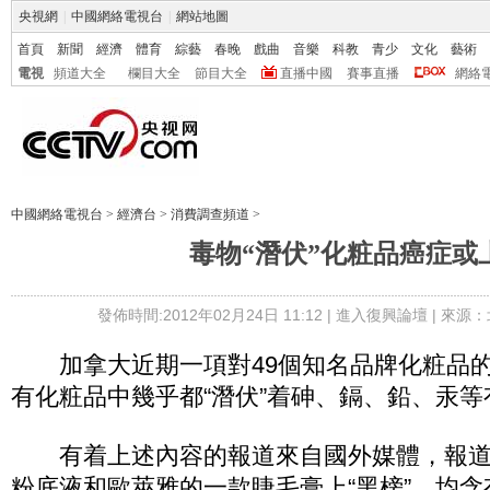
央視網
|
中國網絡電視台
|
網站地圖
首頁
新聞
經濟
體育
綜藝
春晚
戲曲
音樂
科教
青少
文化
藝術
電視
頻道大全
欄目大全
節目大全
直播中國
賽事直播
網絡
中國網絡電視台
>
經濟台
>
消費調查頻道
>
毒物“潛伏”化粧品癌症或
發佈時間:2012年02月24日 11:12 |
進入復興論壇
| 來源：
加拿大近期一項對49個知名品牌化粧品的
有化粧品中幾乎都“潛伏”着砷、鎘、鉛、汞等
有着上述內容的報道來自國外媒體，報道
粉底液和歐萊雅的一款睫毛膏上“黑榜”，均含