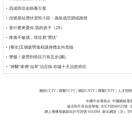
四成癌症由病毒引發
信號基站潛伏居民小區：偽裝成空調或路燈
拿什麼來愛你,我的孩子（29）
疼痛不敏感，癌症易“潛伏”
[養生]五個疲勞進程讓身體走向危險
警惕！疲勞到癌症只有五步(圖)
“神醫“家傳“仙草“治百病 吹噓十天治愈癌症
關於CCTV
|
聯繫CCTV
|
關於CNTV
|
聯繫CNTV
|
人才招聘
中國中央電視台 中國網絡電
違法和不良信息舉報
京ICP證060535號
網上傳播視聽節目許可證號 0102004
新出網證（京）字0