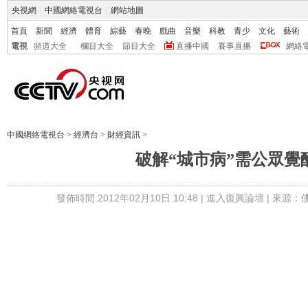
央視網
|
中國網絡電視台
|
網站地圖
首頁
新聞
經濟
體育
綜藝
春晚
戲曲
音樂
科教
青少
文化
藝術
電視
頻道大全
欄目大全
節目大全
直播中國
賽事直播
網絡
中國網絡電視台
>
經濟台
>
財經資訊
>
破解“城市病”需公眾覺
發佈時間:2012年02月10日 10:48 |
進入復興論壇
| 來源：