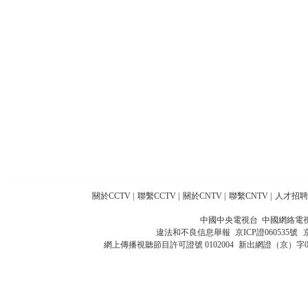
關於CCTV
|
聯繫CCTV
|
關於CNTV
|
聯繫CNTV
|
人才招聘
中國中央電視台 中國網絡電
違法和不良信息舉報
京ICP證060535號
網上傳播視聽節目許可證號 0102004
新出網證（京）字0