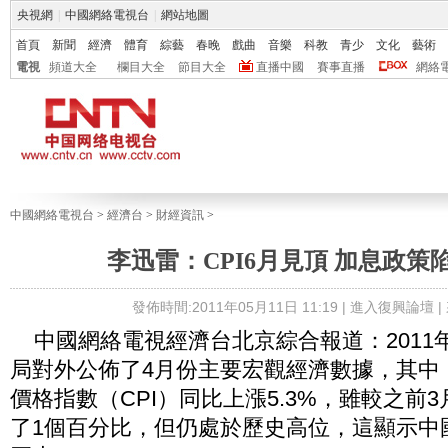
央視網
|
中國網絡電視台
|
網站地圖
首頁
新聞
經濟
體育
綜藝
春晚
戲曲
音樂
科教
青少
文化
藝術
電視
頻道大全
欄目大全
節目大全
直播中國
賽事直播
網絡
中國網絡電視台
>
經濟台
>
財經資訊
>
李迅雷：CPI6月見頂 加息政策
發佈時間:2011年05月11日 11:19 |
進入復興論壇
|
中國網絡電視經濟台北京綜合報道：2011年
局對外公佈了4月份主要宏觀經濟數據，其中
價格指數（CPI）同比上漲5.3%，雖較之前3
了1個百分比，但仍處於歷史高位，這顯示中