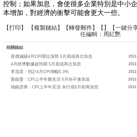
控制；如果加息，會使很多企業特別是中小
本增加，對經濟的衝擊可能會更大一些。
【
打印
】 【
複製鏈結
】【
轉發郵件
】【
】
【一鍵分
任編輯：周紅艷
相關鏈結
菜價減緩4月CPI環比漲勢 5月底或再次加息
2011
4月經濟數據超預期 5月底或再次加息
2011
李迅雷：預計4月CPI增幅5.3%
2011
魯政委：CPI上半年難見頂 5月份不會加息
2011
瑞銀證券：CPI上半年見頂 央行或6月初再加息
2011