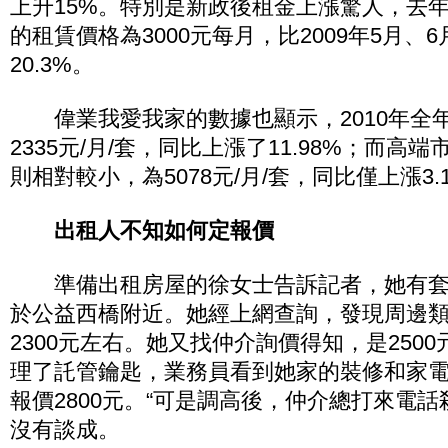
上升15%。特別是新政後租金上漲驚人，去年
的租賃價格為3000元每月，比2009年5月、
20.3%。
偉業我愛我家的數據也顯示，2010年全
2335元/月/套，同比上漲了11.98%；而高
則相對較小，為5078元/月/套，同比僅上漲3.
出租人不知如何定報價
準備出租房屋的徐女士告訴記者，她有套3
於公益西橋附近。她經上網查詢，發現周邊
2300元左右。她又找仲介詢價得知，是250
理了託管鑰匙，業務員看到她家的裝修和家
報價2800元。“可是調高後，仲介總打來電話
沒有談成。