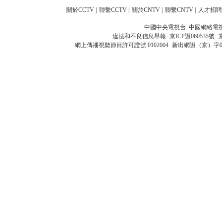
關於CCTV
|
聯繫CCTV
|
關於CNTV
|
聯繫CNTV
|
人才招聘
中國中央電視台 中國網絡電
違法和不良信息舉報
京ICP證060535號
網上傳播視聽節目許可證號 0102004
新出網證（京）字0