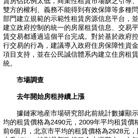
賃房佔比例太低，商業性租賃市場缺乏引導
雙方的權利、義務不能得到有效保障等多種
部門建立規範的示範性租賃房源信息平台，
建立政府控制的統一的房屋租賃信息、交易
賃交易都通過這個平台完成。對於基於政府
行交易的行為，建議導入政府住房保障性資
項目支持，並在公民誠信體系內建立住房租
統。
市場調查
去年開始房租持續上漲
據鏈家地産市場研究部此前統計數據顯示，
均的租賃價格為2490元，2009年平均租賃價格
前6個月，北京市平均的租賃價格為2928元，比2