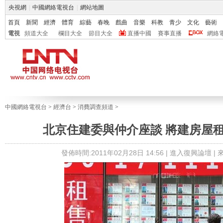
央視網
|
中國網絡電視台
|
網站地圖
首頁
新聞
經濟
體育
綜藝
春晚
戲曲
音樂
科教
青少
文化
藝術
電視
頻道大全
欄目大全
節目大全
直播中國
賽事直播
網絡
中國網絡電視台
>
經濟台
>
消費調查頻道
>
北京住建委與仲介座談 將建房屋
發佈時間:2011年02月28日 14:56 |
進入復興論壇
|