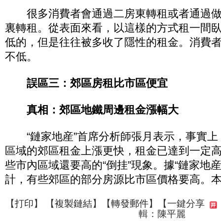
很多消費者會通過二房東轉租或者通過做
裏轉租。從表面來看，以這樣的方式租一間
低的，但是往往被多收了隱性的租金。消費
不低。
誤區三：郊區房租比市區便宜
真相：郊區地鐵周邊租金漲幅大
“鏈家地産”首席分析師張月表示，事實上
區域的郊區租金上漲更快，租金已達到一定
些市內區域還要高的“倒挂”現象。據“鏈家地
計，有些郊區的部分房源比市區價格要高。
【
打印
】 【
複製鏈結
】【
轉發郵件
】
【一鍵分享
輯：陳平麗