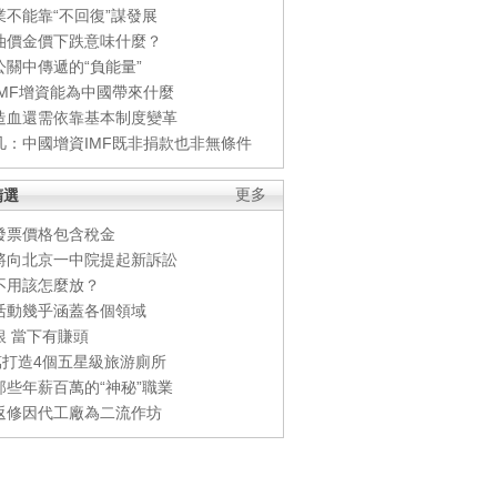
業不能靠“不回復”謀發展
油價金價下跌意味什麼？
公關中傳遞的“負能量”
IMF增資能為中國帶來什麼
造血還需依靠基本制度變革
凡：中國增資IMF既非捐款也非無條件
精選
更多
發票價格包含稅金
將向北京一中院提起新訴訟
不用該怎麼放？
活動幾乎涵蓋各個領域
銀 當下有賺頭
0萬打造4個五星級旅游廁所
那些年薪百萬的“神秘”職業
返修因代工廠為二流作坊