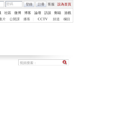
登錄
註冊
客服
設為首頁
城
社區
微博
博客
論壇
訪談
郵箱
游戲
畫片
公開課
播客
|
CCTV
頻道
欄目