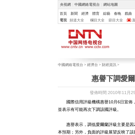
央視網
|
中國網絡電視台
|
網站地圖
首頁
新聞
經濟
體育
綜藝
春晚
戲曲
電視
頻道大全
欄目大全
節目大全
中國網絡電視台
>
經濟台
>
財經資訊
>
惠譽下調愛爾
發佈時間:2010年11月29日
國際信用評級機構惠譽10月6日宣佈，將
並表示有可能再次下調該國評級。
惠譽表示，調低愛爾蘭評級主要是因為
本預期；另外，負面的評級展望反映了該