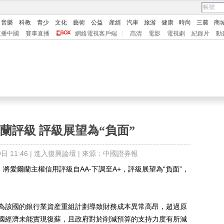
音樂
科教
青少
文化
藝術
公益
産經
汽車
旅游
健康
時尚
三農
商
直播中國
賽事直播
網絡電視客戶端
|
高清
電影
電視劇
紀錄片
動
蘭評級 評級展望為“負面”
 11:46 |
進入復興論壇
| 來源：中國證券報
愛爾蘭主權信用評級自AA-下調至A+，評級展望為“負面”，
該國的銀行業資産重組計劃導致財務成本異常高昂，超過原
國經濟未能實現復蘇，且政府對於削減預算的支持力度有所減