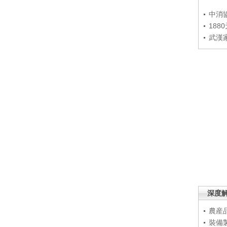
中消
188
武漢
深度
農産
裝備