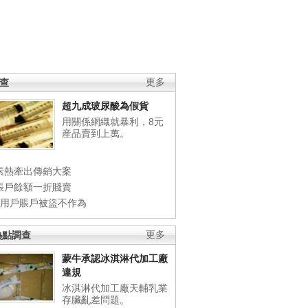
調查
更多
超九成玻尿酸為假貨
用關係網織就暴利，8元
産品賣到上萬。
素熱牽出傳銷大案
賬戶餘額一折賤賣
店用戶賬戶被盜不作為
熱點調查
更多
蒙牛承認冰淇淋代加工廠
違規
冰淇淋代加工廠天輔乳業
存臟亂差問題。