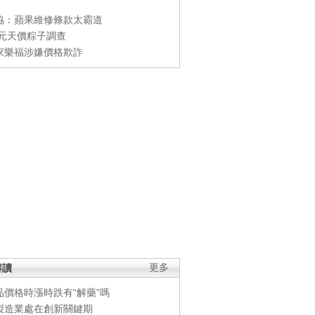
協：蘋果維修條款太霸道
0元天價粽子調查
家樂福涉嫌價格欺詐
解讀
更多
品價格時漲時跌有“解藥”嗎
製造業處在創新關鍵期