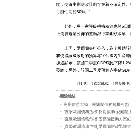
弱，使得中期財政計劃存在着不確定性。惠
可能性高於50%。”
此外，另一家評級機構穆迪也於5日將愛
上周愛爾蘭公佈的整頓銀行業鉅額賬單、
上周，愛爾蘭央行公佈，為了援助該國
將使得該國政府的預算赤字佔國內生産總值
據還顯示，該國二季度GDP環比下降1.2
萎縮；另外，該國二季度預算赤字佔GDP
【
打印
】 【
複製鏈結
】【
轉發郵件
相關鏈結
高房價惹大禍：愛爾蘭債務危機可鑒
[直擊歐洲債務危機]反對救助 愛爾
[直擊歐洲債務危機]愛爾蘭援助方案
[直擊歐洲債務危機]愛爾蘭財政緊縮