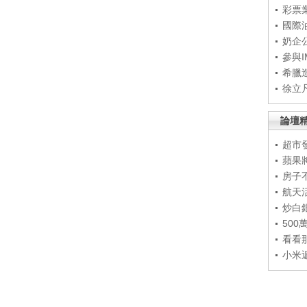
彩票
國際
奶企
參與
希臘
徐立
論壇
超市
蘋果
房子
航天
炒白
50
看看
小米