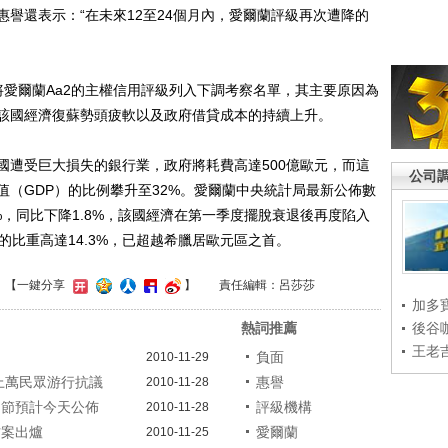
譽還表示：“在未來12至24個月內，愛爾蘭評級再次遭降的
爾蘭Aa2的主權信用評級列入下調考察名單，其主要原因為
該國經濟復蘇勢頭疲軟以及政府借貸成本的持續上升。
遭受巨大損失的銀行業，政府將耗費高達500億歐元，而這
公司
（GDP）的比例攀升至32%。愛爾蘭中央統計局最新公佈數
%，同比下降1.8%，該國經濟在第一季度擺脫衰退後再度陷入
的比重高達14.3%，已超越希臘居歐元區之首。
】
【一鍵分享
】
責任編輯：呂莎莎
加多
熱詞推薦
後谷
王老
負面
2010-11-29
蘭上萬民眾游行抗議
惠譽
2010-11-28
細節預計今天公佈
評級機構
2010-11-28
方案出爐
愛爾蘭
2010-11-25