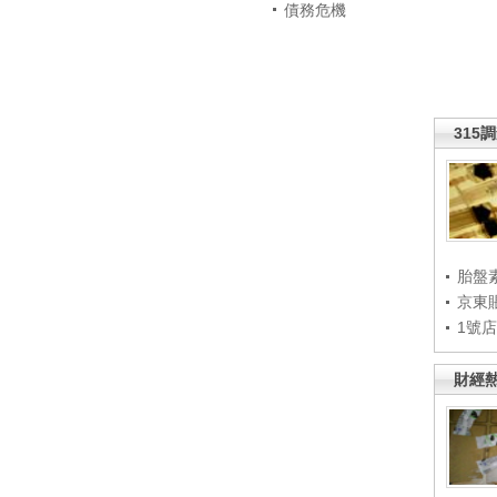
債務危機
315
胎盤
京東
1號
財經