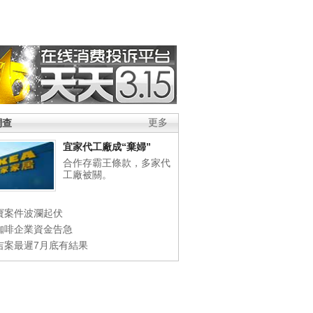
調查
更多
宜家代工廠成“棄婦”
合作存霸王條款，多家代
工廠被關。
寶案件波瀾起伏
咖啡企業資金告急
吉案最遲7月底有結果