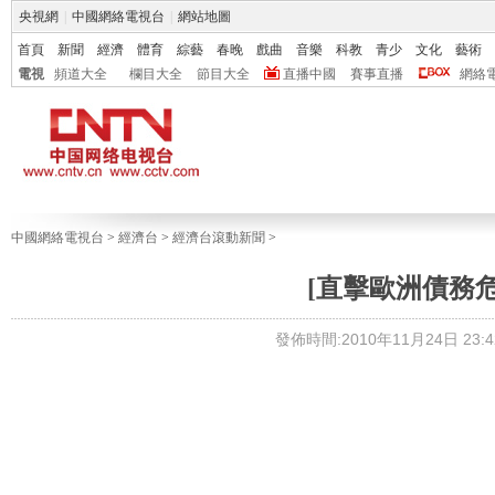
央視網
|
中國網絡電視台
|
網站地圖
首頁
新聞
經濟
體育
綜藝
春晚
戲曲
音樂
科教
青少
文化
藝術
電視
頻道大全
欄目大全
節目大全
直播中國
賽事直播
網絡
中國網絡電視台
>
經濟台
>
經濟台滾動新聞
>
[直擊歐洲債務
發佈時間:2010年11月24日 23:4