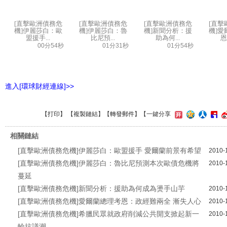
[直擊歐洲債務危
[直擊歐洲債務危
[直擊歐洲債務危
[直擊
機]伊麗莎白：歐
機]伊麗莎白：魯
機]新聞分析：援
機]愛
盟援手...
比尼預...
助為何...
恩
00分54秒
01分31秒
01分54秒
進入[環球財經連線]>>
【
打印
】 【
複製鏈結
】【
轉發郵件
】
【一鍵分享
相關鏈結
[直擊歐洲債務危機]伊麗莎白：歐盟援手 愛爾蘭前景有希望
2010-
[直擊歐洲債務危機]伊麗莎白：魯比尼預測本次歐債危機將
2010-
蔓延
[直擊歐洲債務危機]新聞分析：援助為何成為燙手山芋
2010-
[直擊歐洲債務危機]愛爾蘭總理考恩：政經難兩全 漸失人心
2010-
[直擊歐洲債務危機]希臘民眾就政府削減公共開支掀起新一
2010-
輪抗議潮