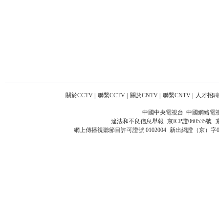
關於CCTV
|
聯繫CCTV
|
關於CNTV
|
聯繫CNTV
|
人才招聘
中國中央電視台 中國網絡電
違法和不良信息舉報
京ICP證060535號
網上傳播視聽節目許可證號 0102004
新出網證（京）字0