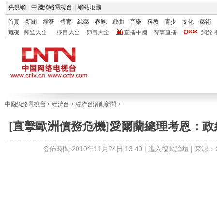
央視網
|
中國網絡電視台
|
網站地圖
首頁
新聞
經濟
體育
綜藝
春晚
戲曲
音樂
科教
青少
文化
藝術
電視
頻道大全
欄目大全
節目大全
直播中國
賽事直播
網絡
中國網絡電視台
>
經濟台
>
經濟台滾動新聞
>
[直擊歐洲債務危機]愛爾蘭總理考恩：政
發佈時間:2010年11月24日 13:40 |
進入復興論壇
| 來源：