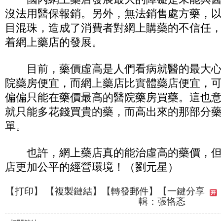
沒法用醫保報銷。另外，無法銷售處方藥，
目混珠，造成了消費者對網上購藥的不信任
着網上藥店的發展。
目前，藥價虛高是人們看病就醫的最大心
院藥房便宜，而網上藥店比實體藥店便宜，
偏偏只能在藥價最高的醫院藥房買藥。這也
就只能多花錢買貴的藥，而高出來的那部分
單。
也許，網上藥店真的能治虛高的藥價，但
店更加公平的經營環境！（劉元星）
【
打印
】 【
複製鏈結
】【
轉發郵件
】【一鍵分享
輯：張恪忞