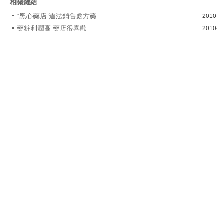
相關鏈結
“黑心藥店”違法銷售處方藥
2010
藥粧利潤高 藥店很喜歡
2010