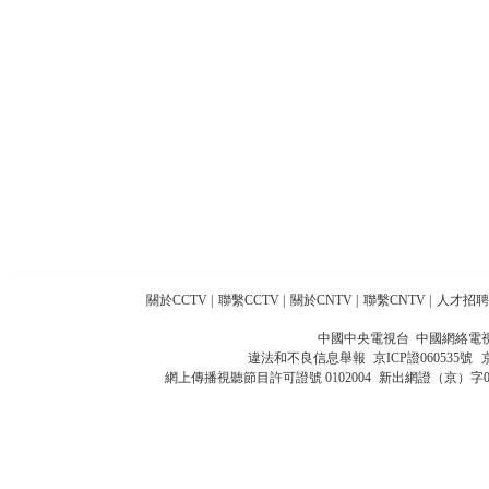
關於CCTV
|
聯繫CCTV
|
關於CNTV
|
聯繫CNTV
|
人才招聘
中國中央電視台 中國網絡電
違法和不良信息舉報
京ICP證060535號
網上傳播視聽節目許可證號 0102004
新出網證（京）字0