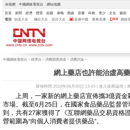
央視網
|
中國網絡電視台
|
網站地圖
首頁
新聞
經濟
體育
綜藝
春晚
戲曲
音樂
科教
青少
文化
藝術
電視
頻道大全
欄目大全
節目大全
直播中國
賽事直播
網絡
中國網絡電視台
>
經濟台
>
消費調查頻道
>
消費評論
>
網上藥店也許能治虛高
發佈時間:2010年06月30日 13:43 |
進入復興論壇
|
上周，一家新的網上藥店宣佈攜3億資金
市場。截至6月25日，在國家食品藥品監督
到，共有27家獲得了《互聯網藥品交易資格
營範圍為“向個人消費者提供藥品”。