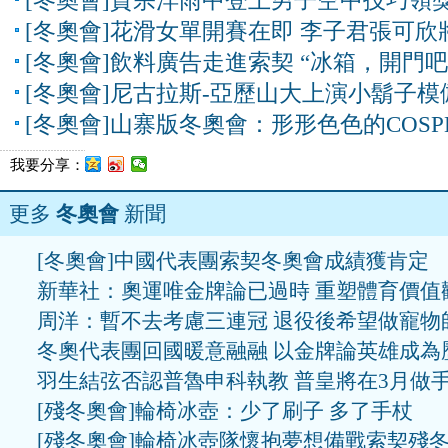
[冬奧會]賈宗洋雨中登上男子空中技巧領
[冬奧會]花滑女單開賽在即 李子君張可欣
[冬奧會]飲料廣告走進索契 “冰箱，開門吧
[冬奧會]尼古拉斯-亞歷山大上演小鬍子模
[冬奧會]山寨版冬奧會：形形色色的COSP
我要分享：
更多
冬奧會
新聞
[冬奧會]中國代表團索契冬奧會成績獲肯定
新華社：奧運唯金牌論已過時 重塑體育價值
周洋：暫不去考慮三連冠 退役後希望做寵物
冬奧代表團回國暖意融融 以金牌論英雄成為
羽生結弦否認普魯申科執教 普皇將在3月做
[殘冬奧會]輪椅冰壺：少了刷子 多了手杖
[殘冬奧會]輪椅冰壺隊懷抱夢想備戰索契殘