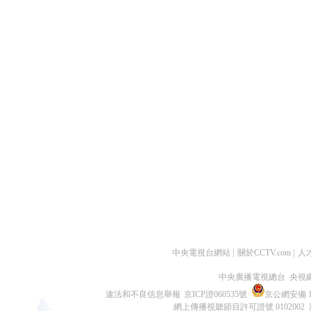
中央電視台網站
|
關於CCTV.com
|
人
中央廣播電視總台 央視
違法和不良信息舉報
京ICP證060535號
京公網安備 11
網上傳播視聽節目許可證號 0102002