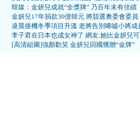
韓媒：金妍兒成就“全獎牌” 乃百年未有佳績
金妍兒17年捐款30億韓元 將競選奧委會委員
凌晨接機冬季項目升溫 老將告別唏噓小將成
李子君在日本也成女神了 網友:她比金妍兒
[高清組圖]強顏歡笑 金妍兒回國獲贈“金牌”