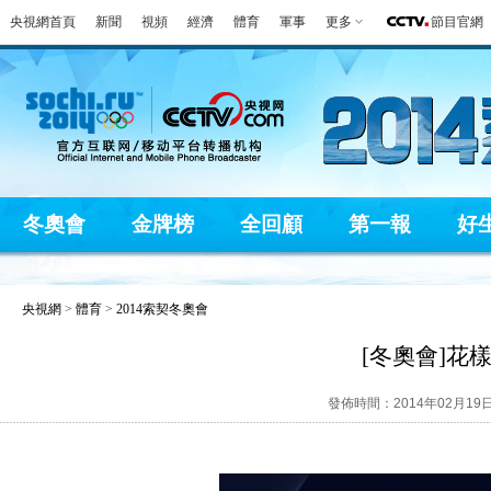
央視網首頁
新聞
視頻
經濟
體育
軍事
更多
節目官網
冬奧會
金牌榜
全回顧
第一報
好
央視網
>
體育
>
2014索契冬奧會
[冬奧會]花
發佈時間：2014年02月19日 