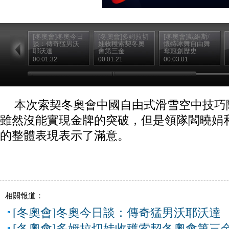
[冬奧會]冬奧今日
[冬奧會]多姆拉切
[冬奧會]戴維斯/
談：傳奇猛男沃
娃收穫索契冬奧
懷特冰舞自由舞
耶沃達
會第三金
奪冠創歷史
00:01:32
00:01:21
00:03:01
本次索契冬奧會中國自由式滑雪空中技巧
雖然沒能實現金牌的突破，但是領隊閻曉娟
的整體表現表示了滿意。
相關報道：
[冬奧會]冬奧今日談：傳奇猛男沃耶沃達
[冬奧會]多姆拉切娃收穫索契冬奧會第三