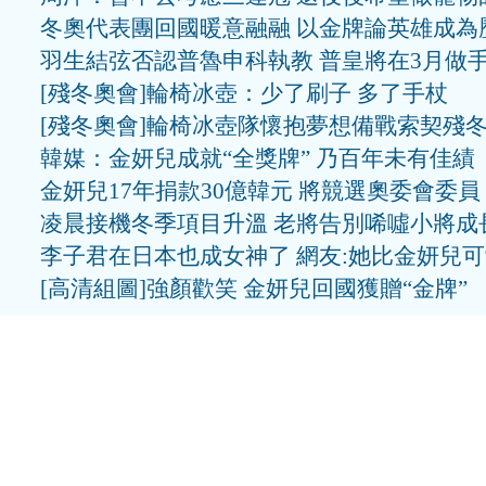
冬奧代表團回國暖意融融 以金牌論英雄成為
羽生結弦否認普魯申科執教 普皇將在3月做
[殘冬奧會]輪椅冰壺：少了刷子 多了手杖
[殘冬奧會]輪椅冰壺隊懷抱夢想備戰索契殘
韓媒：金妍兒成就“全獎牌” 乃百年未有佳績
金妍兒17年捐款30億韓元 將競選奧委會委員
凌晨接機冬季項目升溫 老將告別唏噓小將成
李子君在日本也成女神了 網友:她比金妍兒
[高清組圖]強顏歡笑 金妍兒回國獲贈“金牌”