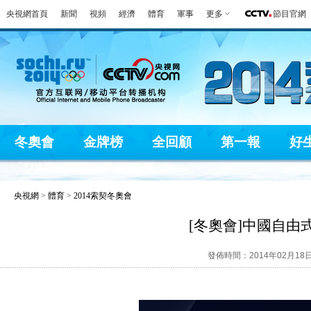
央視網首頁
新聞
視頻
經濟
體育
軍事
更多
節目官網
冬奧會
金牌榜
全回顧
第一報
好
央視網
>
體育
>
2014索契冬奧會
[冬奧會]中國自
發佈時間：2014年02月18日 