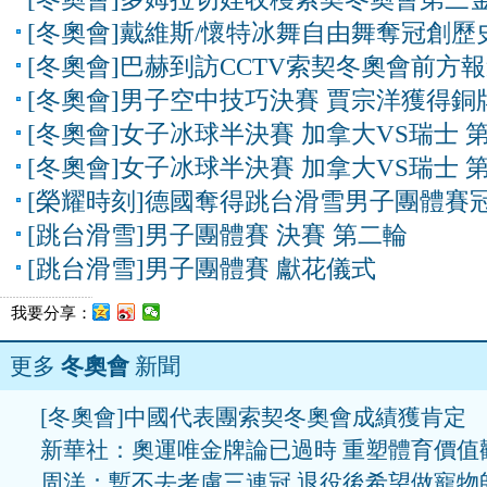
[冬奧會]戴維斯/懷特冰舞自由舞奪冠創歷
[冬奧會]巴赫到訪CCTV索契冬奧會前方
[冬奧會]男子空中技巧決賽 賈宗洋獲得銅
[冬奧會]女子冰球半決賽 加拿大VS瑞士 
[冬奧會]女子冰球半決賽 加拿大VS瑞士 
[榮耀時刻]德國奪得跳台滑雪男子團體賽
[跳台滑雪]男子團體賽 決賽 第二輪
[跳台滑雪]男子團體賽 獻花儀式
我要分享：
更多
冬奧會
新聞
[冬奧會]中國代表團索契冬奧會成績獲肯定
新華社：奧運唯金牌論已過時 重塑體育價值
周洋：暫不去考慮三連冠 退役後希望做寵物