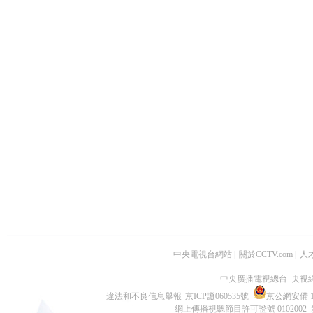
中央電視台網站
|
關於CCTV.com
|
人
中央廣播電視總台 央視
違法和不良信息舉報
京ICP證060535號
京公網安備 11
網上傳播視聽節目許可證號 0102002