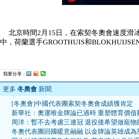
北京時間2月15日，在索契冬奧會速度滑冰
中，荷蘭選手GROOTHUIS和BLOKHUIJ
我要分享：
更多
冬奧會
新聞
[冬奧會]中國代表團索契冬奧會成績獲肯定
新華社：奧運唯金牌論已過時 重塑體育價值
周洋：暫不去考慮三連冠 退役後希望做寵物
冬奧代表團回國暖意融融 以金牌論英雄成為