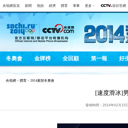
央視網首頁
新聞
視頻
經濟
體育
軍事
更多
節目官網
冬奧會
金牌榜
全回顧
第一報
好
央視網
>
體育
>
2014索契冬奧會
[速度滑冰]男
發佈時間：2014年02月15日 