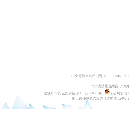
中央電視台網站
|
關於CCTV.com
|
人
中央廣播電視總台 央視
違法和不良信息舉報
京ICP證060535號
京公網安備 11
網上傳播視聽節目許可證號 0102002