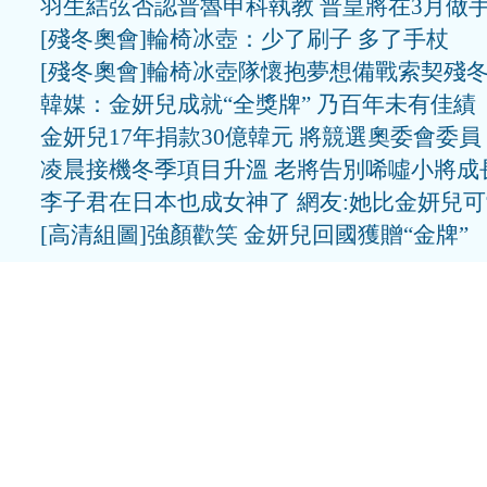
羽生結弦否認普魯申科執教 普皇將在3月做
[殘冬奧會]輪椅冰壺：少了刷子 多了手杖
[殘冬奧會]輪椅冰壺隊懷抱夢想備戰索契殘
韓媒：金妍兒成就“全獎牌” 乃百年未有佳績
金妍兒17年捐款30億韓元 將競選奧委會委員
凌晨接機冬季項目升溫 老將告別唏噓小將成
李子君在日本也成女神了 網友:她比金妍兒
[高清組圖]強顏歡笑 金妍兒回國獲贈“金牌”