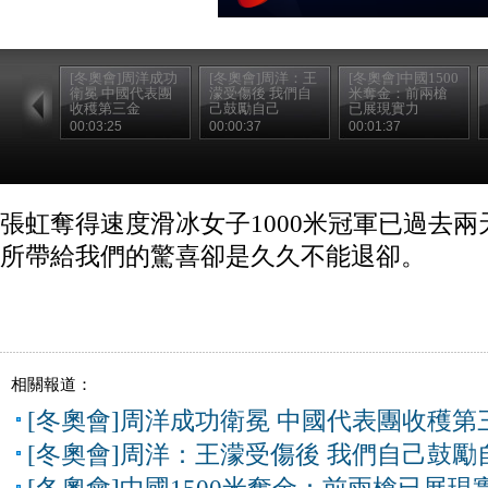
[冬奧會]周洋成功
[冬奧會]周洋：王
[冬奧會]中國1500
衛冕 中國代表團
濛受傷後 我們自
米奪金：前兩槍
收穫第三金
己鼓勵自己
已展現實力
00:03:25
00:00:37
00:01:37
張虹奪得速度滑冰女子1000米冠軍已過去
所帶給我們的驚喜卻是久久不能退卻。
相關報道：
[冬奧會]周洋成功衛冕 中國代表團收穫第
[冬奧會]周洋：王濛受傷後 我們自己鼓勵