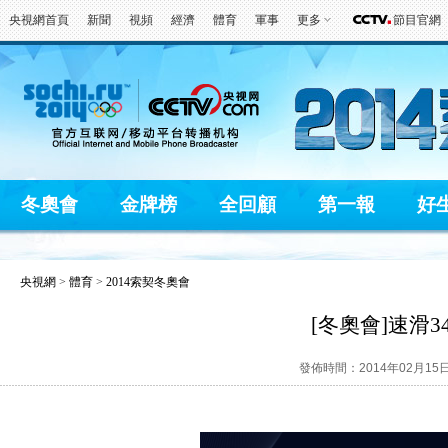
央視網首頁
新聞
視頻
經濟
體育
軍事
更多
節目官網
冬奧會
金牌榜
全回顧
第一報
好
央視網
>
體育
>
2014索契冬奧會
[冬奧會]速滑
發佈時間：2014年02月15日 