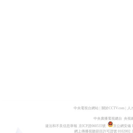
中央電視台網站
|
關於CCTV.com
|
人
中央廣播電視總台 央視
違法和不良信息舉報
京ICP證060535號
京公網安備 11
網上傳播視聽節目許可證號 0102002