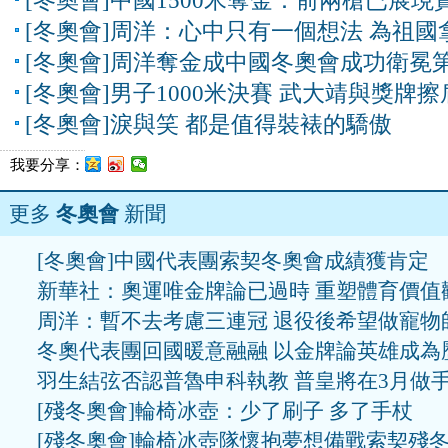
[冬奧會]中國1500米奪金：前兩槍已展現
[冬奧會]周洋：心中只有一個想法 為祖國
[冬奧會]周洋奪金成中國冬奧會成功衛冕
[冬奧會]男子1000米決賽 武大靖與獎牌
[冬奧會]淚與笑 都是值得裝裱的驕傲
我要分享：
更多
冬奧會
新聞
[冬奧會]中國代表團索契冬奧會成績獲肯定
新華社：奧運唯金牌論已過時 重塑體育價值
周洋：暫不去考慮三連冠 退役後希望做寵物
冬奧代表團回國暖意融融 以金牌論英雄成為
羽生結弦否認普魯申科執教 普皇將在3月做
[殘冬奧會]輪椅冰壺：少了刷子 多了手杖
[殘冬奧會]輪椅冰壺隊懷抱夢想備戰索契殘