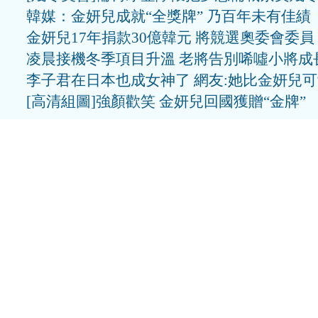
韓媒：金妍兒成就“全獎牌” 乃百年未有佳績
金妍兒17年捐款30億韓元 將競選奧委會委員
凌晨接機冬季項目升溫 老將告別唏噓小將成
李子君在日本也成女神了 網友:她比金妍兒
[高清組圖]強顏歡笑 金妍兒回國獲贈“金牌”