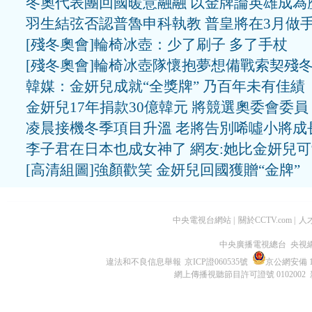
冬奧代表團回國暖意融融 以金牌論英雄成為
羽生結弦否認普魯申科執教 普皇將在3月做
[殘冬奧會]輪椅冰壺：少了刷子 多了手杖
[殘冬奧會]輪椅冰壺隊懷抱夢想備戰索契殘
韓媒：金妍兒成就“全獎牌” 乃百年未有佳績
金妍兒17年捐款30億韓元 將競選奧委會委員
凌晨接機冬季項目升溫 老將告別唏噓小將成
李子君在日本也成女神了 網友:她比金妍兒
[高清組圖]強顏歡笑 金妍兒回國獲贈“金牌”
中央電視台網站
|
關於CCTV.com
|
人
中央廣播電視總台 央視
違法和不良信息舉報
京ICP證060535號
京公網安備 11
網上傳播視聽節目許可證號 0102002