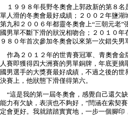
１９９８年長野冬奧會上郭政新的第８名
單人滑的冬奧會最好成績；２００２年鹽湖
第九和２００６年都靈冬奧會上“三朝元老”
國男單不斷下滑的狀況相吻合；２０１０年
９８０年首次參加冬奧會以來第一次錯失男
作為２０１２年的世青賽冠軍、青奧會金
人賽即獲得四大洲賽的男單銅牌，年底更摘
國男選手的大獎賽最好成績，不過之後的世
決賽上，他狀態下滑僅得第六。
“這是我的第一屆冬奧會，感覺自己還欠缺
能力有欠缺，表演也不夠好，”閆涵在索契賽
定會更好。我就踏踏實實地，一步一個腳印