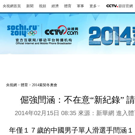
央視網首頁
新聞
視頻
經濟
體育
軍事
更多
節目官網
冬奧會
金牌榜
全回顧
第一報
好
央視網
>
體育
>
2014索契冬奧會
倔強閆涵：不在意“新紀錄” 
2014年02月15日 08:35 來源：新華網
進入體
年僅１７歲的中國男子單人滑選手閆涵１