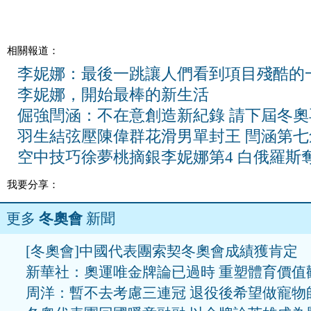
相關報道：
李妮娜：最後一跳讓人們看到項目殘酷的
李妮娜，開始最棒的新生活
倔強閆涵：不在意創造新紀錄 請下屆冬奧
羽生結弦壓陳偉群花滑男單封王 閆涵第七
空中技巧徐夢桃摘銀李妮娜第4 白俄羅斯
我要分享：
更多
冬奧會
新聞
[冬奧會]中國代表團索契冬奧會成績獲肯定
新華社：奧運唯金牌論已過時 重塑體育價值
周洋：暫不去考慮三連冠 退役後希望做寵物