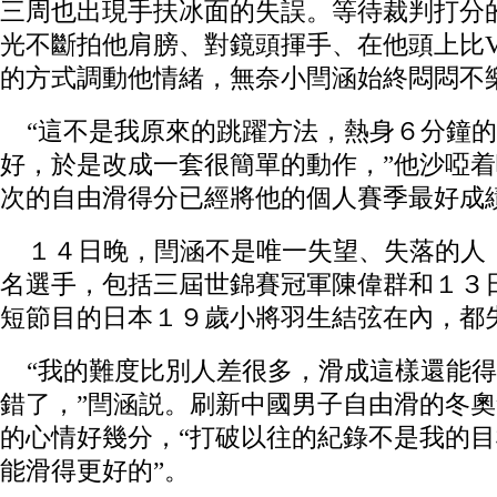
三周也出現手扶冰面的失誤。等待裁判打分
光不斷拍他肩膀、對鏡頭揮手、在他頭上比
的方式調動他情緒，無奈小閆涵始終悶悶不
“這不是我原來的跳躍方法，熱身６分鐘的
好，於是改成一套很簡單的動作，”他沙啞
次的自由滑得分已經將他的個人賽季最好成
１４日晚，閆涵不是唯一失望、失落的人
名選手，包括三屆世錦賽冠軍陳偉群和１３
短節目的日本１９歲小將羽生結弦在內，都
“我的難度比別人差很多，滑成這樣還能得
錯了，”閆涵説。刷新中國男子自由滑的冬
的心情好幾分，“打破以往的紀錄不是我的
能滑得更好的”。