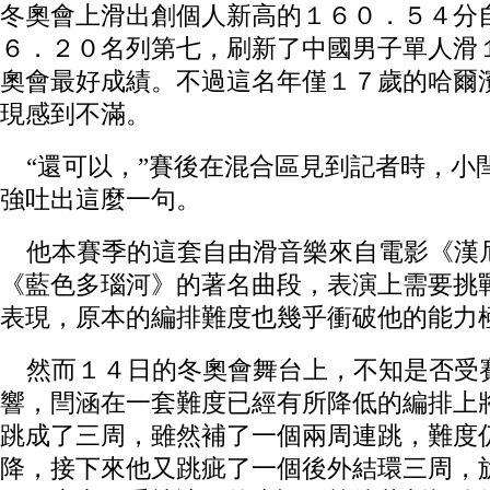
冬奧會上滑出創個人新高的１６０．５４分
６．２０名列第七，刷新了中國男子單人滑
奧會最好成績。不過這名年僅１７歲的哈爾
現感到不滿。
“還可以，”賽後在混合區見到記者時，小
強吐出這麼一句。
他本賽季的這套自由滑音樂來自電影《漢
《藍色多瑙河》的著名曲段，表演上需要挑
表現，原本的編排難度也幾乎衝破他的能力
然而１４日的冬奧會舞台上，不知是否受賽
響，閆涵在一套難度已經有所降低的編排上
跳成了三周，雖然補了一個兩周連跳，難度
降，接下來他又跳疵了一個後外結環三周，