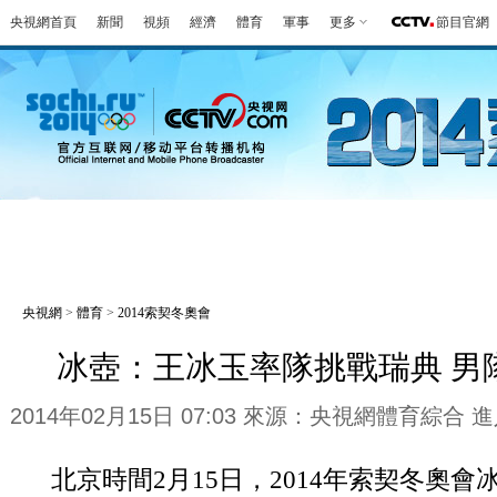
央視網首頁
新聞
視頻
經濟
體育
軍事
更多
節目官網
冬奧會
金牌榜
全回顧
第一報
好
央視網
>
體育
>
2014索契冬奧會
冰壺：王冰玉率隊挑戰瑞典 男
2014年02月15日 07:03 來源：央視網體育綜合
進
北京時間2月15日，2014年索契冬奧會