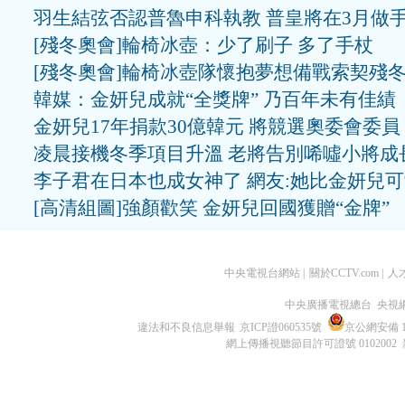
羽生結弦否認普魯申科執教 普皇將在3月做
[殘冬奧會]輪椅冰壺：少了刷子 多了手杖
[殘冬奧會]輪椅冰壺隊懷抱夢想備戰索契殘
韓媒：金妍兒成就“全獎牌” 乃百年未有佳績
金妍兒17年捐款30億韓元 將競選奧委會委員
凌晨接機冬季項目升溫 老將告別唏噓小將成
李子君在日本也成女神了 網友:她比金妍兒
[高清組圖]強顏歡笑 金妍兒回國獲贈“金牌”
中央電視台網站
|
關於CCTV.com
|
人
中央廣播電視總台 央視
違法和不良信息舉報
京ICP證060535號
京公網安備 11
網上傳播視聽節目許可證號 0102002