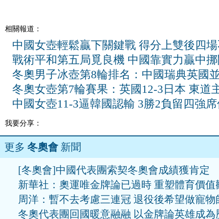
相關報道：
中國女壺輕鬆贏下關鍵戰 得分上雙後四場
戰術平和第五局覓良機 中國靠實力贏中挪
冬奧男子冰壺第8輪排名：中國瑞典英國
冬奧女壺第7輪賽果：英國12-3日本 東道
中國女壺11-3逼韓國認輸 3勝2負留四強席
我要分享：
更多
冬奧會
新聞
[冬奧會]中國代表團索契冬奧會成績獲肯定
新華社：奧運唯金牌論已過時 重塑體育價值
周洋：暫不去考慮三連冠 退役後希望做寵物
冬奧代表團回國暖意融融 以金牌論英雄成為