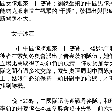
國女隊迎來一日雙賽；劉銳坐鎮的中國男隊
能夠克服東道主觀眾的“干擾”，發揮出與挪
勝問題不大。
女子冰壺
15日中國隊將迎來一日雙賽，13點她們
後者在索契冬奧會派出了普裏茨的隊伍，她
五場比賽取得了4勝1負的成績，僅次於加拿
隊之間有過多次交鋒，索契奧運周期中國隊
上，姑娘們必須保持一顆拼對手的心態，才
找到勝機。
晚上23點，中國隊還將迎戰丹麥隊，和
率領的丹麥隊在本屆冬奧會發揮失常，前六場