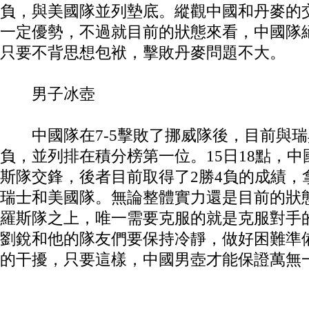
負，與美國隊並列墊底。縱觀中國和丹麥的
一定優勢，不過就目前的狀態來看，中國隊
只要不背思想包袱，擊敗丹麥問題不大。
男子冰壺
中國隊在7-5擊敗了挪威隊後，目前與瑞
負，並列排在積分榜第一位。15日18點，
斯隊交鋒，後者目前取得了2勝4負的成績，
瑞士和美國隊。無論整體實力還是目前的狀
羅斯隊之上，唯一需要克服的就是克服對手
劉銳和他的隊友們要保持冷靜，做好困難準
的干擾，只要這樣，中國男壺才能保證萬無