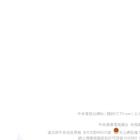
中央電視台網站
|
關於CCTV.com
|
人
中央廣播電視總台 央視
違法和不良信息舉報
京ICP證060535號
京公網安備 11
網上傳播視聽節目許可證號 0102002