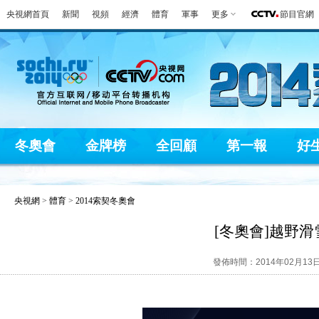
央視網首頁
新聞
視頻
經濟
體育
軍事
更多
節目官網
冬奧會
金牌榜
全回顧
第一報
好
央視網
>
體育
>
2014索契冬奧會
[冬奧會]越野
發佈時間：2014年02月13日 