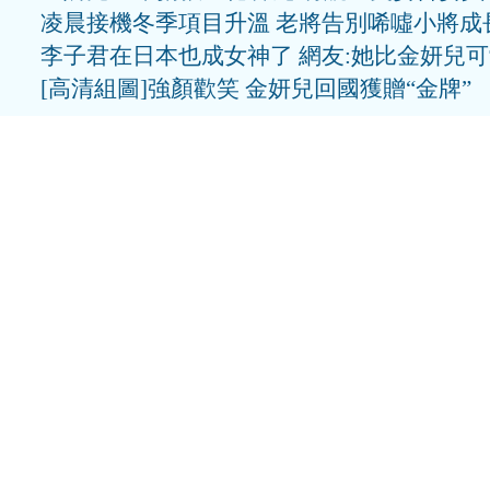
凌晨接機冬季項目升溫 老將告別唏噓小將成
李子君在日本也成女神了 網友:她比金妍兒
[高清組圖]強顏歡笑 金妍兒回國獲贈“金牌”