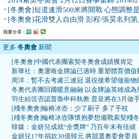
2014索契冬奧會 2月12日賽事集錦 201402
[冬奧會]短道速滑500米將開戰 心態調整
[冬奧會]花滑雙人自由滑 彭程/張昊名列第
我要分享：
更多
冬奧會
新聞
[冬奧會]中國代表團索契冬奧會成績獲肯定
新華社：奧運唯金牌論已過時 重塑體育價值
周洋：暫不去考慮三連冠 退役後希望做寵物
冬奧代表團回國暖意融融 以金牌論英雄成為
羽生結弦否認普魯申科執教 普皇將在3月做
[殘冬奧會]輪椅冰壺：少了刷子 多了手杖
[殘冬奧會]輪椅冰壺隊懷抱夢想備戰索契殘
韓媒：金妍兒成就“全獎牌” 乃百年未有佳績
金妍兒17年捐款30億韓元 將競選奧委會委員