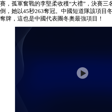
賽，孤軍奮戰的李堅柔收穫“大禮”，決賽三
倒，她以45秒263奪冠。中國短道隊該項目
奪牌，這也是中國代表團冬奧最強項目！