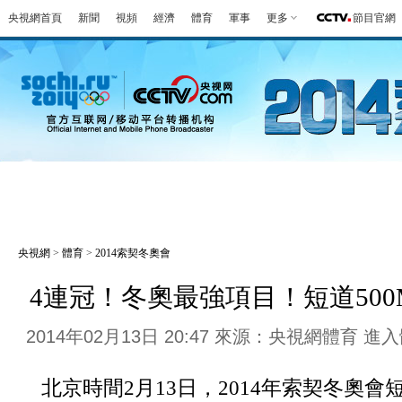
央視網首頁
新聞
視頻
經濟
體育
軍事
更多
節目官網
冬奧會
金牌榜
全回顧
第一報
好
央視網
>
體育
>
2014索契冬奧會
4連冠！冬奧最強項目！短道500
2014年02月13日 20:47 來源：央視網體育
進入
北京時間2月13日，2014年索契冬奧會短