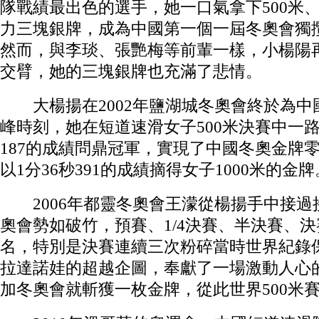
隊戰績最出色的選手，她一口氣拿下500米、10
力三塊銀牌，成為中國第一個一屆冬奧會獨
然而，與李琰、張艷梅等前輩一樣，小楊陽再
交臂，她的三塊銀牌也充滿了悲情。
大楊揚在2002年鹽湖城冬奧會終於為中
峰時刻，她在短道速滑女子500米決賽中一路
187的成績問鼎冠軍，實現了中國冬奧金牌
以1分36秒391的成績摘得女子1000米的金牌
2006年都靈冬奧會王濛從楊揚手中接過
奧會勢如破竹，預賽、1/4決賽、半決賽、
名，特別是決賽連續三次粉碎當時世界紀錄
拉達諾娃的超越企圖，奉獻了一場激動人心
加冬奧會就斬獲一枚金牌，從此世界500米賽