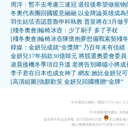
周洋：暫不去考慮三連冠 退役後希望做寵物
冬奧代表團回國暖意融融 以金牌論英雄成為
羽生結弦否認普魯申科執教 普皇將在3月做
[殘冬奧會]輪椅冰壺：少了刷子 多了手杖
[殘冬奧會]輪椅冰壺隊懷抱夢想備戰索契殘
韓媒：金妍兒成就“全獎牌” 乃百年未有佳績
金妍兒17年捐款30億韓元 將競選奧委會委員
凌晨接機冬季項目升溫 老將告別唏噓小將成
李子君在日本也成女神了 網友:她比金妍兒
[高清組圖]強顏歡笑 金妍兒回國獲贈“金牌”
中央電視台網站
|
關於CCTV.com
|
人
中央廣播電視總台 央視
違法和不良信息舉報
京ICP證060535號
京公網安備 11
網上傳播視聽節目許可證號 0102002