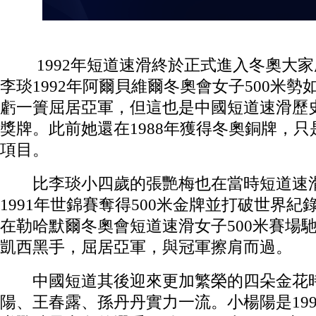
1992年短道速滑終於正式進入冬奧大家
李琰1992年阿爾貝維爾冬奧會女子500米
虧一簣屈居亞軍，但這也是中國短道速滑歷
獎牌。此前她還在1988年獲得冬奧銅牌，
項目。
比李琰小四歲的張艷梅也在當時短道速滑
1991年世錦賽奪得500米金牌並打破世界紀錄
在勒哈默爾冬奧會短道速滑女子500米賽場
凱西黑手，屈居亞軍，與冠軍擦肩而過。
中國短道其後迎來更加繁榮的四朵金花時
陽、王春露、孫丹丹實力一流。小楊陽是19