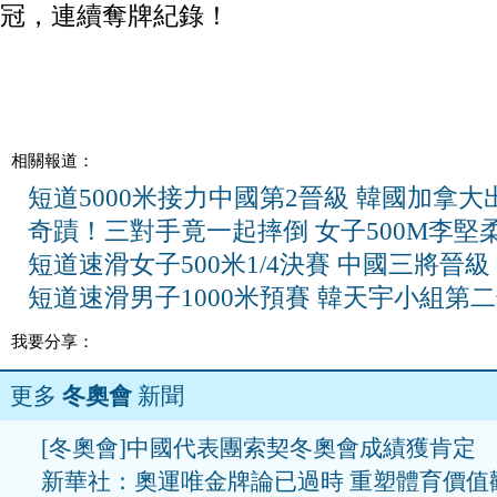
冠，連續奪牌紀錄！
相關報道：
短道5000米接力中國第2晉級 韓國加拿大
奇蹟！三對手竟一起摔倒 女子500M李堅
短道速滑女子500米1/4決賽 中國三將晉級
短道速滑男子1000米預賽 韓天宇小組第
我要分享：
更多
冬奧會
新聞
[冬奧會]中國代表團索契冬奧會成績獲肯定
新華社：奧運唯金牌論已過時 重塑體育價值