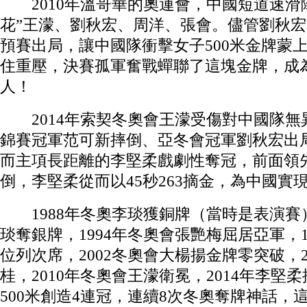
2010年溫哥華的奧運會，中國短道速滑
花”王濛、劉秋宏、周洋、張會。儘管劉秋
預賽出局，讓中國隊衝擊女子500米金牌蒙
住重壓，決賽孤軍奮戰蟬聯了這塊金牌，成
人！
2014年索契冬奧會王濛受傷對中國隊無
錦賽冠軍范可新摔倒、亞冬會冠軍劉秋宏出
而主項長距離的李堅柔戲劇性奪冠，前面領
倒，李堅柔從而以45秒263摘金，為中國實
1988年冬奧李琰獲銅牌（當時是表演賽）
琰奪銀牌，1994年冬奧會張艷梅屈居亞軍，1
位列次席，2002冬奧會大楊揚金牌零突破，2
桂，2010年冬奧會王濛衛冕，2014年李堅
500米創造4連冠，連續8次冬奧奪牌神話，