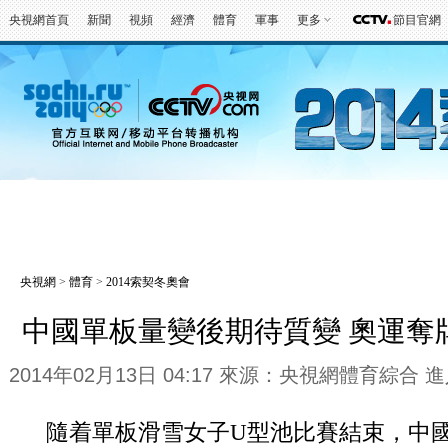
央視網首頁
新聞
視頻
經濟
體育
軍事
更多
節目官網
冬奧會
金牌榜
全回顧
第一報
好
央視網
>
體育
>
2014索契冬奧會
中國單板量變後期待質變 奧運奪
2014年02月13日 04:17 來源：央視網體育綜合
進
隨着單板滑雪女子U型池比賽結束，中國