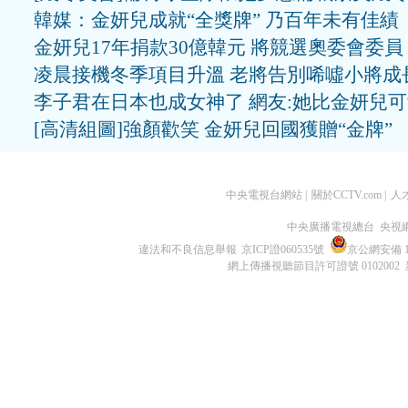
韓媒：金妍兒成就“全獎牌” 乃百年未有佳績
金妍兒17年捐款30億韓元 將競選奧委會委員
凌晨接機冬季項目升溫 老將告別唏噓小將成
李子君在日本也成女神了 網友:她比金妍兒
[高清組圖]強顏歡笑 金妍兒回國獲贈“金牌”
中央電視台網站
|
關於CCTV.com
|
人
中央廣播電視總台 央視
違法和不良信息舉報
京ICP證060535號
京公網安備 11
網上傳播視聽節目許可證號 0102002