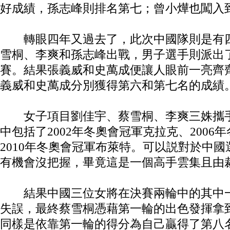
好成績，孫志峰則排名第七；曾小燁也闖入
轉眼四年又過去了，此次中國隊則是有四
雪桐、李爽和孫志峰出戰，男子選手則派出
賽。結果張義威和史萬成便讓人眼前一亮齊
義威和史萬成分別獲得第六和第七名的成績
女子項目劉佳宇、蔡雪桐、李爽三姝攜手
中包括了2002年冬奧會冠軍克拉克、2006
2010年冬奧會冠軍布萊特。可以説對於中
有機會沒把握，畢竟這是一個高手雲集且由
結果中國三位女將在決賽兩輪中的其中一
失誤，最終蔡雪桐憑藉第一輪的出色發揮拿
同樣是依靠第一輪的得分為自己贏得了第八