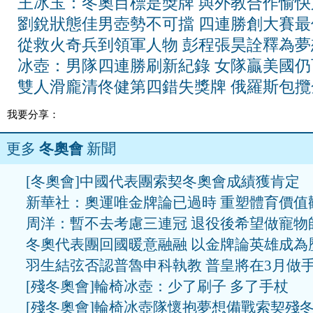
王冰玉：冬奧目標是獎牌 與外教合作愉快
劉銳狀態佳男壺勢不可擋 四連勝創大賽最
從救火奇兵到領軍人物 彭程張昊詮釋為夢
冰壺：男隊四連勝刷新紀錄 女隊贏美國仍
雙人滑龐清佟健第四錯失獎牌 俄羅斯包攬
我要分享：
更多
冬奧會
新聞
[冬奧會]中國代表團索契冬奧會成績獲肯定
新華社：奧運唯金牌論已過時 重塑體育價值
周洋：暫不去考慮三連冠 退役後希望做寵物
冬奧代表團回國暖意融融 以金牌論英雄成為
羽生結弦否認普魯申科執教 普皇將在3月做
[殘冬奧會]輪椅冰壺：少了刷子 多了手杖
[殘冬奧會]輪椅冰壺隊懷抱夢想備戰索契殘