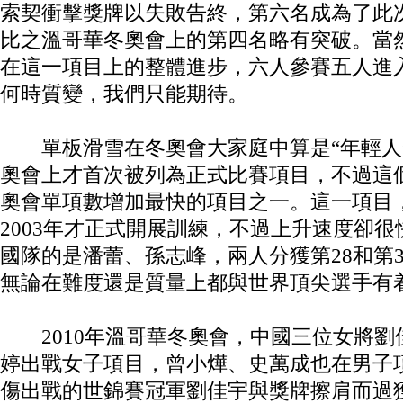
索契衝擊獎牌以失敗告終，第六名成為了此
比之溫哥華冬奧會上的第四名略有突破。當
在這一項目上的整體進步，六人參賽五人進
何時質變，我們只能期待。
單板滑雪在冬奧會大家庭中算是“年輕人”，
奧會上才首次被列為正式比賽項目，不過這
奧會單項數增加最快的項目之一。這一項目
2003年才正式開展訓練，不過上升速度卻很快
國隊的是潘蕾、孫志峰，兩人分獲第28和第
無論在難度還是質量上都與世界頂尖選手有
2010年溫哥華冬奧會，中國三位女將劉
婷出戰女子項目，曾小燁、史萬成也在男子
傷出戰的世錦賽冠軍劉佳宇與獎牌擦肩而過