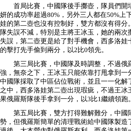
首局比賽，中國隊後手擲壺，隊員們開場
妍的成功率超過80%，另外三人都在50%上
娃的第二壺也沒有控制好，雙方都沒有得分
隊失誤不減，特別是主將王冰玉，她的兩次
失誤，第二壺更是給了對手機會，西多洛娃
的擊打先手偷到兩分，以2比0領先。
第三局比賽，中國隊及時調整，不過俄羅
強，無奈之下，王冰玉只能依靠打甩拿到一
中國隊採取了中區佔位戰術，並且一一化解
之中，西多洛娃第二壺出現瑕疵，不過王冰
果俄羅斯隊後手拿到一分，以3比1繼續領跑
第五局比賽，雙方打得難解難分，中國隊
勢，但俄羅斯簡單的清理戰術給中國隊製造
過後，大本營內對俄羅斯有利。西多洛娃第