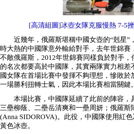
[高清組圖]冰壺女隊克服慢熱 7-5
近幾年，俄羅斯堪稱中國女壺的“剋星”
時大熱的中國隊意外輸給對手，去年世錦賽，
不敵俄羅斯，2012年世錦賽同樣負於對手
的名次都要高於中國隊，其實兩隊實力相差
國女隊在首場比賽中發揮不夠理想，慘敗於
一場勝利扭轉士氣，因此本場比賽相當關鍵
本場比賽，中國隊延續了此前的陣容，具
三壘柳蔭、二壘岳清爽和一壘周妍；俄羅斯
(Anna SIDOROVA)。此役，中國隊使用
黃色冰壺。