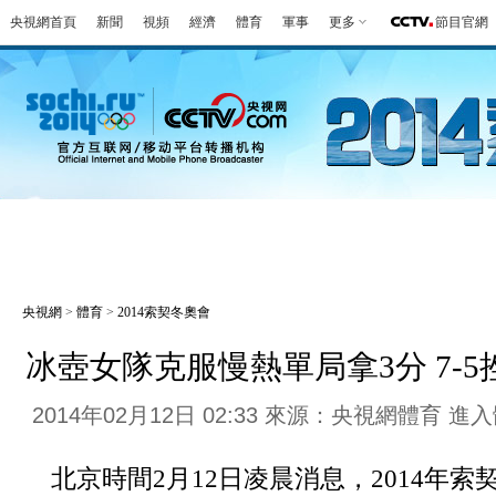
央視網首頁
新聞
視頻
經濟
體育
軍事
更多
節目官網
冬奧會
金牌榜
全回顧
第一報
好
央視網
>
體育
>
2014索契冬奧會
冰壺女隊克服慢熱單局拿3分 7-
2014年02月12日 02:33 來源：央視網體育
進入
北京時間2月12日凌晨消息，2014年索