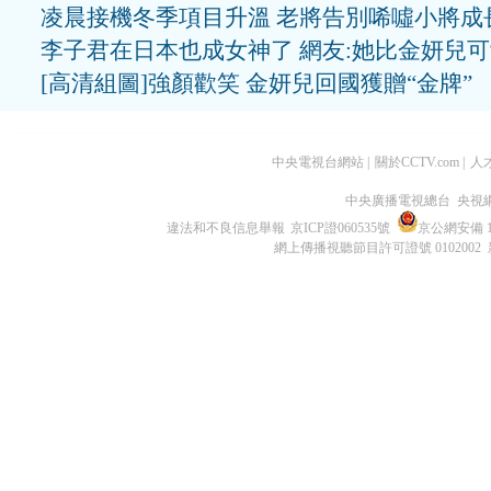
凌晨接機冬季項目升溫 老將告別唏噓小將成
李子君在日本也成女神了 網友:她比金妍兒
[高清組圖]強顏歡笑 金妍兒回國獲贈“金牌”
中央電視台網站
|
關於CCTV.com
|
人
中央廣播電視總台 央視
違法和不良信息舉報
京ICP證060535號
京公網安備 11
網上傳播視聽節目許可證號 0102002