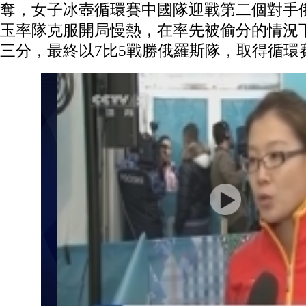
奪，女子冰壺循環賽中國隊迎戰第二個對手
玉率隊克服開局慢熱，在率先被偷分的情況
三分，最終以7比5戰勝俄羅斯隊，取得循環