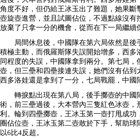
角度不好，但仍給王冰玉出了難題，她果斷
壺旋壺進營，並且試圖佔位，不過點線沒有
放棄了只拿一分的機會，從而在下一局繼續
局間休息後，中國隊在第六局依然是後手
積極主動，而俄羅斯隊失誤開始增多，西多
同程度的失誤，中國隊拿到兩分。第七局，
壺，但三壘和四壘接連失誤，她們沒有佔到
西多洛娃還是拿到了一分，七局戰罷，中國隊
轉捩點出現在第八局，後手擲壺的中國隊
術，前三壘過後，大本營內三隻紅色冰壺，
利。輪到四壘擲壺，王冰玉第一壺打甩成功
圈佔位壺，王冰玉第二壺敢於下手，幫助球
以6比4反超。