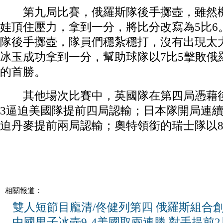
第九局比賽，俄羅斯隊後手擲壺，雖然機
娃頂住壓力，拿到一分，將比分改寫為5比6
隊後手擲壺，隊員們穩紮穩打，沒有出現太
冰玉成功拿到一分，幫助球隊以7比5擊敗俄
的首勝。
其他場次比賽中，英國隊在第四局憑藉後手
3逼迫美國隊提前四局認輸；日本隊開局連續
迫丹麥提前兩局認輸；奧特領銜的瑞士隊以8
相關報道：
雙人短節目龐清/佟健列第四 俄羅斯組合
中國男子冰壺9-4美國取兩連勝 對手提前