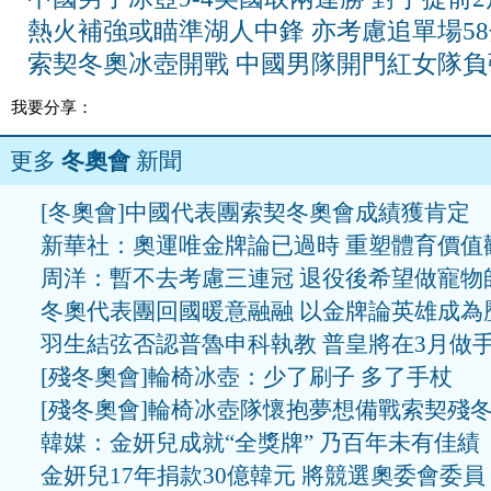
熱火補強或瞄準湖人中鋒 亦考慮追單場5
索契冬奧冰壺開戰 中國男隊開門紅女隊負
我要分享：
更多
冬奧會
新聞
[冬奧會]中國代表團索契冬奧會成績獲肯定
新華社：奧運唯金牌論已過時 重塑體育價值
周洋：暫不去考慮三連冠 退役後希望做寵物
冬奧代表團回國暖意融融 以金牌論英雄成為
羽生結弦否認普魯申科執教 普皇將在3月做
[殘冬奧會]輪椅冰壺：少了刷子 多了手杖
[殘冬奧會]輪椅冰壺隊懷抱夢想備戰索契殘
韓媒：金妍兒成就“全獎牌” 乃百年未有佳績
金妍兒17年捐款30億韓元 將競選奧委會委員