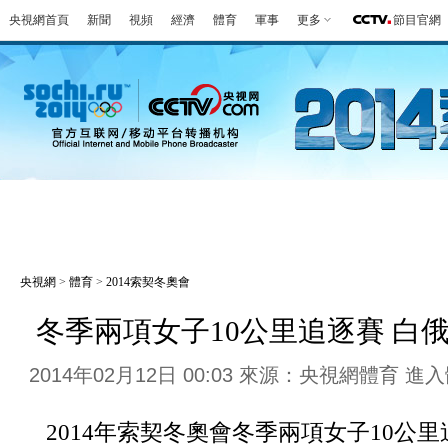
央視網首頁
新聞
視頻
經濟
體育
軍事
更多
節目官網
冬奧會
金牌榜
全回顧
第一報
好
央視網
>
體育
>
2014索契冬奧會
冬季兩項女子10公里追逐賽 白
2014年02月12日 00:03 來源：央視網體育
進入
2014年索契冬奧會冬季兩項女子10公里