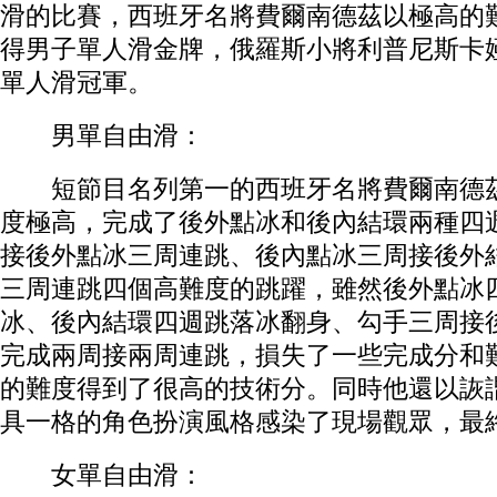
滑的比賽，西班牙名將費爾南德茲以極高的
得男子單人滑金牌，俄羅斯小將利普尼斯卡
單人滑冠軍。
男單自由滑：
短節目名列第一的西班牙名將費爾南德茲
度極高，完成了後外點冰和後內結環兩種四
接後外點冰三周連跳、後內點冰三周接後外
三周連跳四個高難度的跳躍，雖然後外點冰
冰、後內結環四週跳落冰翻身、勾手三周接
完成兩周接兩周連跳，損失了一些完成分和
的難度得到了很高的技術分。同時他還以詼
具一格的角色扮演風格感染了現場觀眾，最
女單自由滑：