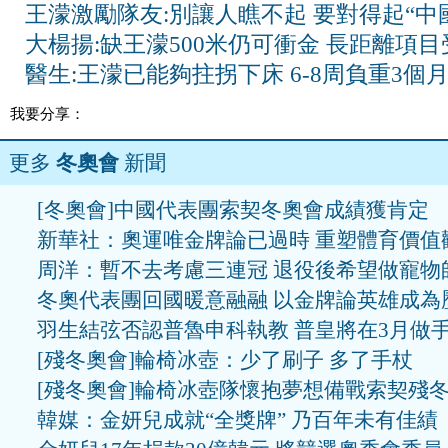
王濛激勵隊友:別讓人瞧不起 要對得起“中國
大楊揚:缺王濛500米仍可衝金 長距離項目
醫生:王濛已能夠拄拐下床 6-8周負重3個
我要分享：
更多
冬奧會
新聞
[冬奧會]中國代表團索契冬奧會成績獲肯定
新華社：奧運唯金牌論已過時 重塑體育價值
周洋：暫不去考慮三連冠 退役後希望做寵物
冬奧代表團回國暖意融融 以金牌論英雄成為
羽生結弦否認普魯申科執教 普皇將在3月做
[殘冬奧會]輪椅冰壺：少了刷子 多了手杖
[殘冬奧會]輪椅冰壺隊懷抱夢想備戰索契殘
韓媒：金妍兒成就“全獎牌” 乃百年未有佳績