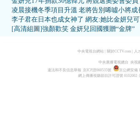
金妍兒17年捐款30億韓元 將競選奧委會委員
凌晨接機冬季項目升溫 老將告別唏噓小將成
李子君在日本也成女神了 網友:她比金妍兒
[高清組圖]強顏歡笑 金妍兒回國獲贈“金牌”
中央電視台網站
|
關於CCTV.com
|
人
中央廣播電視總台 央視
違法和不良信息舉報
京ICP證060535號
京公網安備 11
網上傳播視聽節目許可證號 0102002