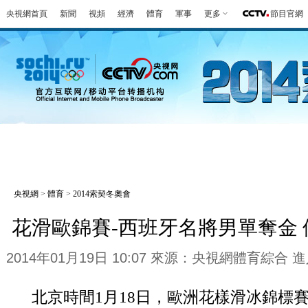
央視網首頁
新聞
視頻
經濟
體育
軍事
更多
節目官網
冬奧會
金牌榜
全回顧
第一報
好
央視網
>
體育
>
2014索契冬奧會
花滑歐錦賽-西班牙名將男單奪金
2014年01月19日 10:07 來源：央視網體育綜合
進
北京時間1月18日，歐洲花樣滑冰錦標賽