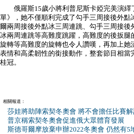
俄羅斯15歲小將利普尼斯卡婭完美演繹
單》，她不僅順利完成了勾手三周接後外點
爾兩周接後外點冰三周連跳、勾手三周接後
冰兩周連跳等高難度跳躍，高難度的後扳腿
旋轉等高難度的旋轉也令人讚嘆，再加上她
表情和高柔韌性的銜接動作，整套節目相當
桂冠。
相關報道：
莎娃將助陣索契冬奧會 將不會擔任比賽解
普京稱索契冬奧會促進俄大眾體育發展
斯德哥爾摩放棄申辦2022冬奧會 仍然有5