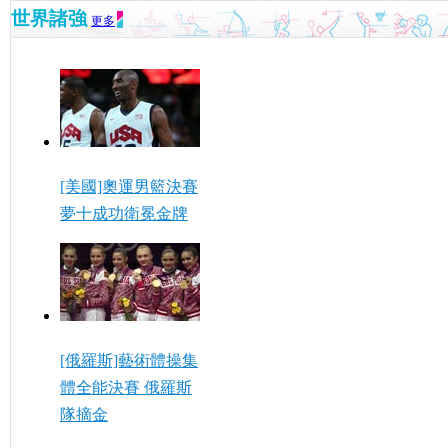
世界諸強
更多
[美國]奧運男籃決賽
夢十成功衛冕金牌
[俄羅斯]藝術體操集
體全能決賽 俄羅斯
隊摘金