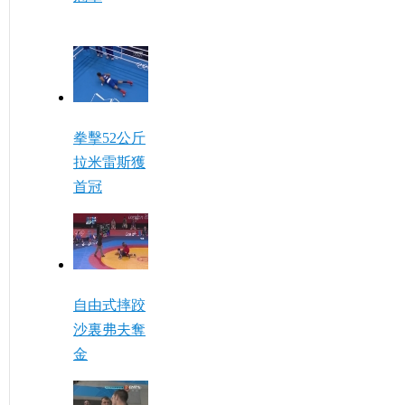
拳擊52公斤
拉米雷斯獲
首冠
自由式摔跤
沙裏弗夫奪
金