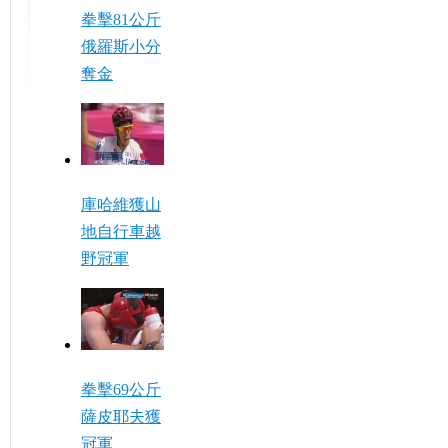
拳擊81公斤
俄羅斯小分
奪金
庫哈維獲山
地自行車越
野冠軍
拳擊69公斤
薩皮耶夫獲
冠軍