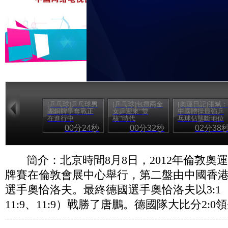
[乒乓球]乒乓球男
[乒乓球]包攬兩金
[奧運日記]張斌：
團銅牌爭奪戰正
女乒迎來“雙
中國體操最強乒
在進行中
核”時代
乓球佔壟斷地位
00分24秒
00分32秒
02分38
簡介：北京時間8月8日，2012年倫敦奧
牌賽在倫敦會展中心舉行，第二盤由中國香
選手奧恰洛夫。最終德國選手奧恰洛夫以3:1（13:
11:9、11:9）戰勝了唐鵬。德國隊大比分2: