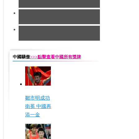
友求婚
[田徑]切陽什姐20公里競走遺憾摘得
銅牌
[田徑]奧運男子五十公里競走 中國
隊摘銅
中國驕傲
>>>點擊查看中國所有獎牌
鄒市明成功
衛冕 中國再
添一金