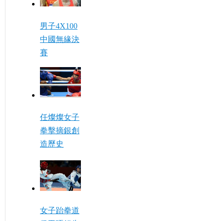
男子4X100
中國無緣決
賽
任燦燦女子
拳擊摘銀創
造歷史
女子跆拳道