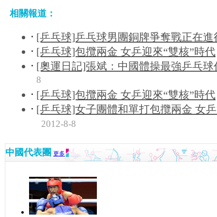
相關報道：
[乒乓球]乒乓球男團銅牌爭奪戰正在進
[乒乓球]包攬兩金 女乒迎來“雙核”時代
[奧運日記]張斌：中國體操最強乒乓球
8
[乒乓球]包攬兩金 女乒迎來“雙核”時代
[乒乓球]女子團體和單打包攬兩金 女乒
2012-8-8
中國代表團
更多