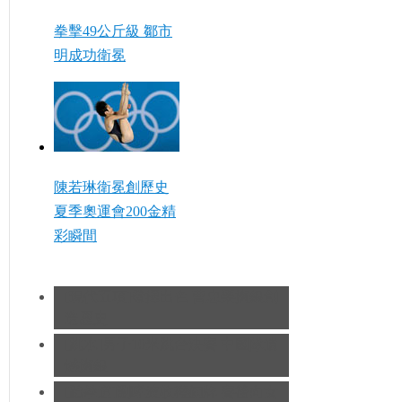
拳擊49公斤級 鄒市
明成功衛冕
陳若琳衛冕創歷史
夏季奧運會200金精
彩瞬間
[現代五項]發揮出色 曹忠榮摘銀創
造歷史
[跳水]男子10米跳台決賽
中國隊遺
憾摘銀
[跆拳道]劉哮波收穫銅牌 賽後向女