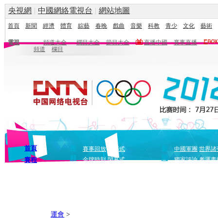
央視網
|
中國網絡電視台
|
網站地圖
首頁
新聞
經濟
體育
綜藝
春晚
戲曲
音樂
科教
青少
文化
藝術
電視
頻道大全
欄目大全
節目大全
直播中國
賽事直播
頻道
欄目
首頁
視
新
賽事回放
開幕式
中國軍團
世界諸
頻
聞
賽程
金牌時刻
閉幕式
獨家評論
奧運畫
運會
>