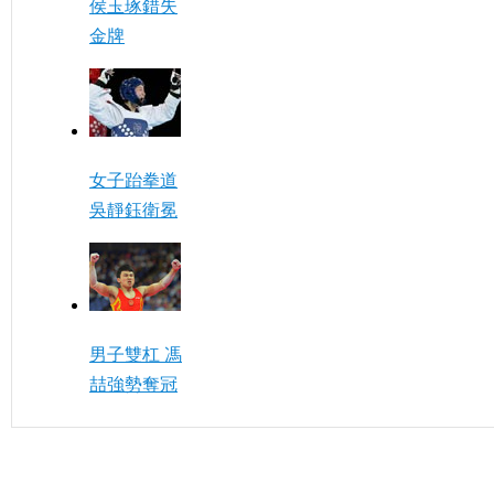
侯玉琢錯失
金牌
女子跆拳道
吳靜鈺衛冕
男子雙杠 馮
喆強勢奪冠