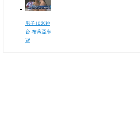
男子10米跳
台 布蒂亞奪
冠