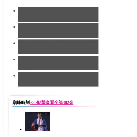
[現代五項]女子現代五項 阿薩道斯
凱特奪冠
[拳擊]男子91公斤以上級 約書亞奪
得冠軍
[手球]奧運男子手球決賽 法國隊蟬
聯冠軍
[田徑]男子馬拉松 基普羅蒂奇成功
奪冠
[摔跤]男子自由式96公斤 美國瓦爾
內摘金
巔峰時刻
>>>點擊查看全部302金