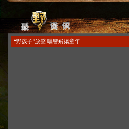
“野孩子”放聲 唱響飛揚童年