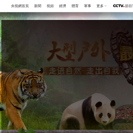
央視網首頁
新聞
視頻
經濟
體育
軍事
更多
節目