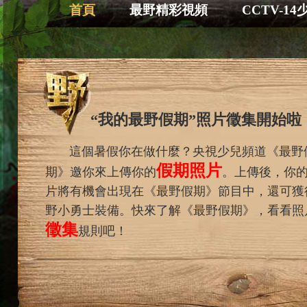
首頁
最野精彩視頻
CCTV-1
“我的最野假期”照片徵集開始啦
這個暑假你在做什麼？央視少兒頻道《最野
假期照片
期》邀你來上傳你的
。上傳後，你
片將有機會出現在《最野假期》節目中，還可獲
野小勇士裝備。快來了解《最野假期》，看看照
徵集
規則吧！