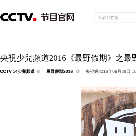
首頁
直播
節目單
頻道大全
欄目
綜合
新聞
財經
綜藝
中文國際
體育
電影
國防軍事
電
央視少兒頻道2016《最野假期》之最
CCTV-14少兒頻道
最野假期2016
央視網2016年06月28日 15