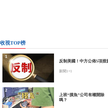
收視TOP榜
1
反制美國！中方公佈5項措
新聞1+1
2
上班“摸魚”公司有權開除
嗎？