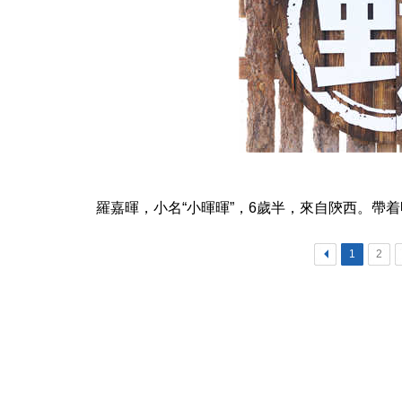
羅嘉暉，小名“小暉暉”，6歲半，來自陝西。帶
<
1
2