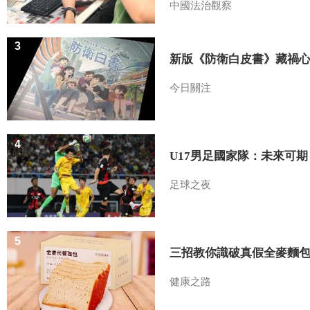
中國法治觀察
3
新版《防衛白皮書》藏禍
今日關注
4
U17男足國家隊：未來可期
足球之夜
5
三招教你識破真假全麥麵
健康之路