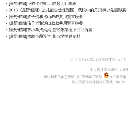
[最野假期]小夥伴們收工 吃起了紅軍飯
2015《最野假期》之扎龍自然保護區：我眼中的丹頂鶴少兒攝影展
[最野假期]孩子們和巡山叔叔共用豐富晚餐
[最野假期]孩子們和巡山叔叔共用豐富晚餐
[最野假期]替小羊找媽媽 豐富飯菜送上可可西裏
[最野假期]救助小藏羚羊 菜市場搜尋食材
中央電視台網站
|
關於CCTV.com
|
人
中央廣播電視總台 央視
違法和不良信息舉報
京ICP證060535號
京公網安備 11
網上傳播視聽節目許可證號 0102002