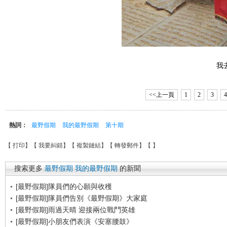
我
<<上一頁
1
2
3
4
熱詞：
最野假期
我的最野假期
第十期
【
打印
】【
我要糾錯
】【
複製鏈結
】【
轉發郵件
】【
】
搜索更多
最野假期
我的最野假期
的新聞
[最野假期]隊員們的心願與收穫
[最野假期]隊員們告別《最野假期》大家庭
[最野假期]雨過天晴 迎接兩位戰鬥英雄
[最野假期]小朋友們表演《安塞腰鼓》