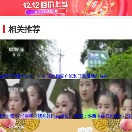
相关推荐
[最野假期]小伙伴们分别开始糊窗户纸和开垦荒地的任务
[大手牵小手]歌舞《我与祖国共成长》 表演：陕西省延安市实验小学