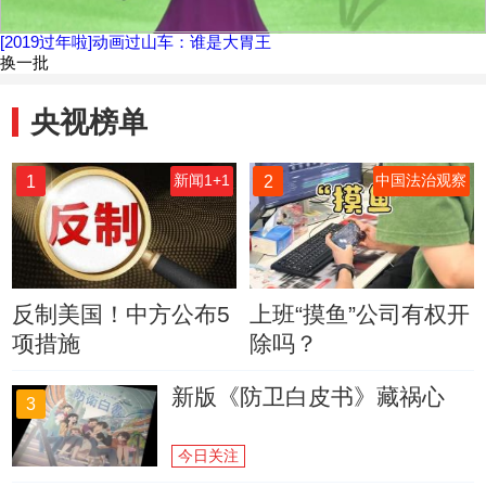
[2019过年啦]动画过山车：谁是大胃王
换一批
央视榜单
1
2
新闻1+1
中国法治观察
反制美国！中方公布5
上班“摸鱼”公司有权开
项措施
除吗？
新版《防卫白皮书》藏祸心
3
今日关注