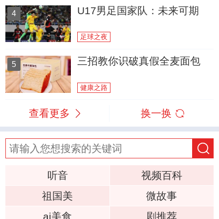
U17男足国家队：未来可期
4
足球之夜
三招教你识破真假全麦面包
5
健康之路
查看更多
换一换
听音
视频百科
祖国美
微故事
ai美食
剧推荐