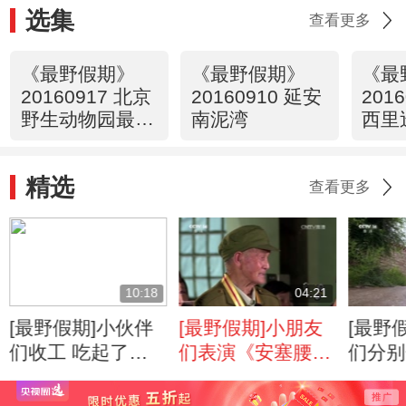
选集
查看更多
《最野假期》
《最野假期》
《最
20160917 北京
20160910 延安
201
野生动物园最野
南泥湾
西里
假期训练营
精选
查看更多
10:18
04:21
[最野假期]小伙伴
[最野假期]小朋友
[最野
们收工 吃起了红
们表演《安塞腰
们分别
军饭
鼓》
纸和开
务