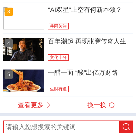
“AI双星”上空有何新本领？
3
共同关注
百年潮起 再现张謇传奇人生
4
文化十分
一醋一面 “酸”出亿万财路
5
生财有道
查看更多
换一换