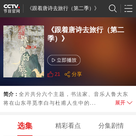
《跟着唐诗去旅行（第二季）》
《跟着唐诗去旅行（第二
季）》
21
分享
简介：
全片共分六个主题，书法家、音乐人鲁大东
展开
将在山东寻觅李白与杜甫人生中的...
选集
精彩看点
分集剧情