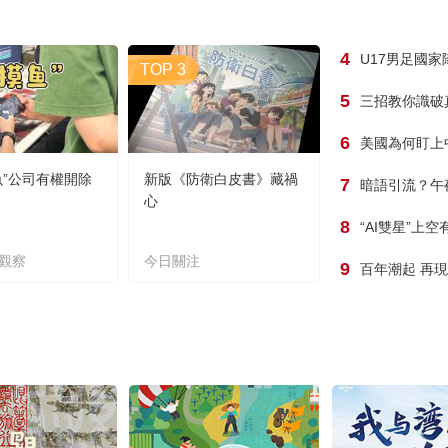
4
U17男足國
TOP 3
5
三招教你識破
6
美國為何盯上
魚”公司有權開除
新版《防衛白皮書》藏禍
7
暗語引流？午
心
8
“AI雙星”上
觀察
今日關注
9
百年潮起 再