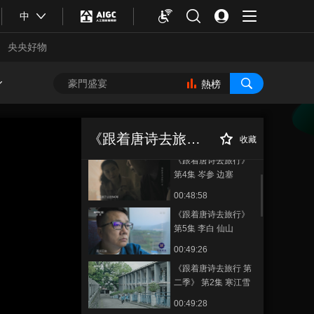
第1集 杜甫江湖
中
00:48:56
央央好物
《跟着唐诗去旅行》
第2集 孟浩然 故人
熱榜
00:48:59
《跟着唐诗去旅行》
《跟着唐诗去旅行
正在播放
第3集 王维 长安
第二季》 第3集 出塞曲
《跟着唐诗去旅行》
收藏
00:48:58
《跟着唐诗去旅行》
第4集 岑参 边塞
00:48:58
《跟着唐诗去旅行》
第5集 李白 仙山
00:49:26
《跟着唐诗去旅行 第
合體育
亞冬會
二季》 第2集 寒江雪
00:49:28