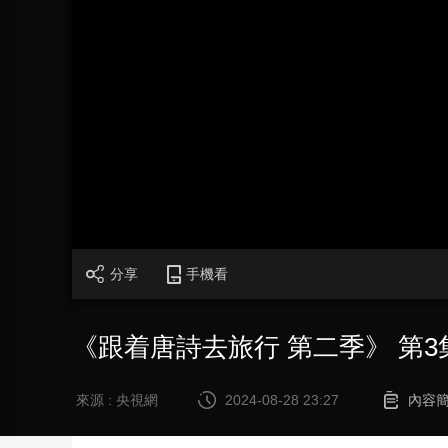
財經
教育
鄉村振興
生態環境
一帶一路
大國智造
大國展會
大國保險
雲頂對話
CCTV.節目官網
直播
節目單
欄目
片庫
分享
手機看
《跟着唐詩去旅行 第二季》 第3
來源 : 央視網
2024-08-28 23:27
內容