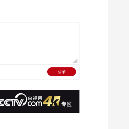
第1集：杜甫用诗歌投
身到时代的洪流之中
00:00:31
《跟着唐诗去旅行》
第1集：追随杜甫人生
中的最后一段旅程 感
00:02:03
受他笔下的风景
《跟着唐诗去旅行》
第1集：在陇南聆听关
于杜甫的传说 感受当
00:03:01
地人对诗人的热爱
《跟着唐诗去旅行》
第1集：成都杜甫草堂
依旧是中国文学圣地
00:02:12
《跟着唐诗去旅行》
第2集：李白在黄鹤楼
送别孟浩然
00:01:40
《跟着唐诗去旅行》
第2集：孟浩然的诗来
源于生活
00:01:43