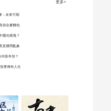
《跟着唐诗去旅行》
更多>
第2集：鲁大东用直升
机的视角俯瞰建德江
00:02:18
家隊：未來可期
《跟着唐诗去旅行》
第2集：天台山让孟浩
真假全麥麵包
然从科场失利的阴影
00:02:54
中解脱了出来
中國光模塊？
《跟着唐诗去旅行》
第3集：感悟人生 郦波
夜直播間亂象
沿着父亲的足迹行走
00:02:18
大地
空有何新本領？
《跟着唐诗去旅行》
第3集：盛唐的长安城
現張謇傳奇人生
是世界经济文化中心
00:01:23
也是诗歌的中心
《跟着唐诗去旅行》
第3集：中国石质的图
书宝库——西安碑林
00:01:58
《跟着唐诗去旅行》
第3集：郦波来到唐诗
的送别胜地渭水河畔
00:01:15
吟唱《渭城曲》