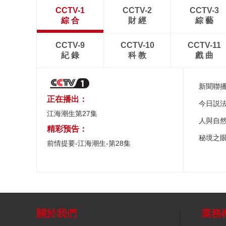
CCTV-1
CCTV-2
CCTV-3
綜 合
財 經
綜 藝
CCTV-9
CCTV-10
CCTV-11
紀 錄
科 教
戲 曲
新聞聯
正在播出：
今日説
江海潮生第27集
人與自
精彩预告：
秘境之
前情提要-江海潮生-第28集
關於我們
業務