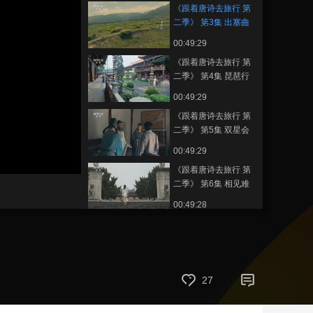
《跟着唐诗去旅行 第
藝術
汽車
數智
5G
産業+
二季》 第3集 出塞曲
00:49:29
時尚
天氣
才藝
網展
央央好物
《跟着唐诗去旅行 第
二季》 第4集 琵琶行
00:49:29
《跟着唐诗去旅行 第
二季》 第5集 双星会
00:49:29
《跟着唐诗去旅行 第
二季》 第6集 相见难
00:49:28
節目看點
《跟着唐诗去旅行》
宣传片
27
00:01:16
《跟着唐诗去旅行》