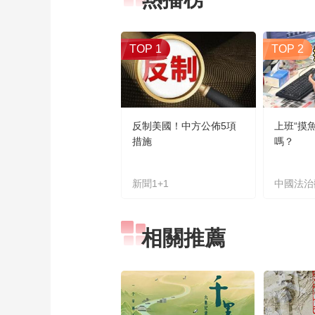
TOP 1
TOP 2
反制美國！中方公佈5項
上班“摸
措施
嗎？
新聞1+1
中國法治
相關推薦