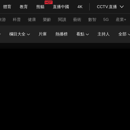
體育
教育
熊貓
直播中國
4K
CCTV.直播
式妙語
主持人
下載央視影音
熱解讀
天天學習
旅游
科普
健康
樂齡
閱讀
藝術
數智
5G
産業+
欄目大全
片庫
熱播榜
看點
主持人
全部
紀錄片網
國家大劇院
大型活動
科技
法治
文娛
人物
公益
圖片
習式妙語
央視快評
央視網評
光華銳評
鋒面
頻道
VR/AR
4K專區
全景新聞
請入列
人生第一次
人生第二次
年冬奧會
CBA
NBA
中超
國足
國際足球
網球
綜
體育江湖
文化體育
冰雪道路
足球道路