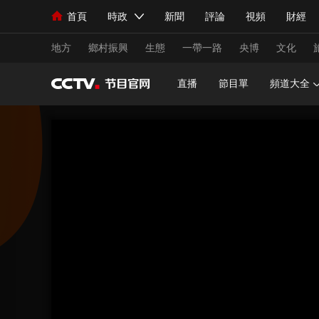
首頁
時政
新聞
評論
視頻
財經
人民領袖習近平
直播
海外頻道
片庫
iPanda
欄目大全
聯播+
English
中國領導人
節目單
Монгол
聽音
央視快評
微視頻
習
地方
鄉村振興
生態
一帶一路
央博
文化
直播
節目單
頻道大全
總台春晚
網絡春晚
共産黨員網
秧紀錄
新聞
國內
國際
評論
經濟
軍事
人民領袖習近平
聯播+
熱解讀
天天學習
視頻
小央視頻
小央直播
直播中國
熊貓
現場
前線
比劃
快看
藍海中國
新兵
體育
直播
競猜
2026年世界盃
2026
VIP會員
CCTV奧林匹克頻道
生活體育大會