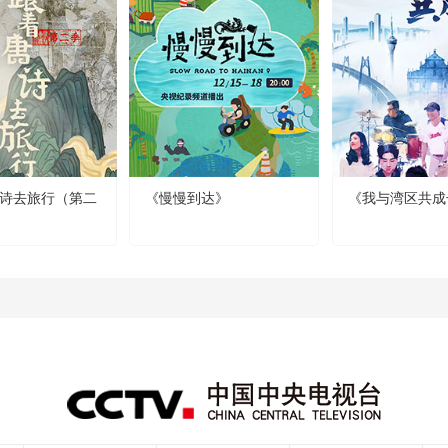
诗去旅行（第二
《慢慢到达》
《我与湾区共成