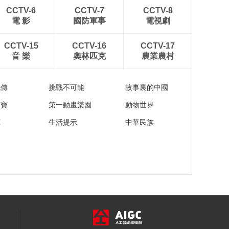
00:03:22
生活轨迹
CCTV-6
CCTV-7
CCTV-8
《跟着唐诗去旅行》
電 影
國防軍事
電視劇
第5集：太白山中感悟
人生 追寻李白留下的
00:03:14
CCTV-15
CCTV-16
CCTV-17
足迹
《跟着唐诗去旅行》
音 樂
奧林匹克
農業農村
第5集：登庐山吟李白
诗 感悟跌宕起伏的人
00:01:31
生际遇
流傳
挑戰不可能
故事裏的中國
《跟着唐诗去旅行 第
二季》第1集：韩愈被
家寶
第一動畫樂園
動物世界
贬阳山 如今阳山到处
00:02:58
苑
生活提示
中華民族
都是韩愈的影子
《跟着唐诗去旅行 第
二季》第1集：跟着美
食家林卫辉老师寻找
00:03:32
韩愈吃过的食物
《跟着唐诗去旅行 第
二季》第1集：韩愈治
潮短短8个月 却改变了
00:02:29
当地山水姓名
《跟着唐诗去旅行 第
二季》第1集：韩愈因