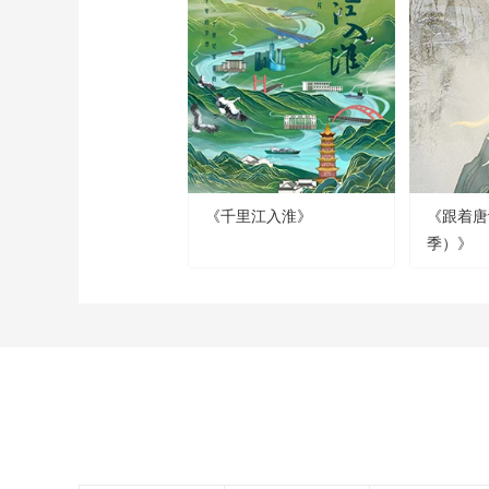
《千里江入淮》
《跟着唐
季）》