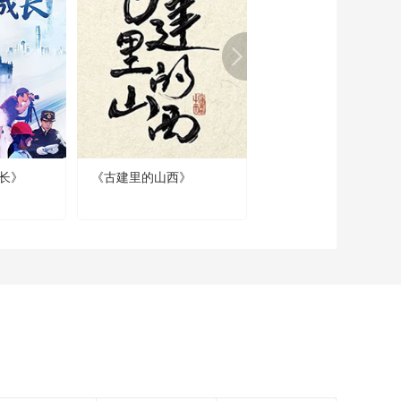
《跟着唐诗去旅行》
第4集：杨雨来到三道
岭 开始边塞之行
00:01:59
《跟着唐诗去旅行》
第4集：杨雨参观岑参
笔下的吐鲁番
00:01:43
《跟着唐诗去旅行》
第4集：杨雨体验新疆
长》
《古建里的山西》
纪录片《水下中国》
民歌 了解不同的乐器
00:02:32
《跟着唐诗去旅行》
第4集：杨雨来到边防
连的图门巴哨所
00:06:36
《跟着唐诗去旅行》
第5集：话剧《李白》
连续上演30年 在真切
00:02:27
的表演中感受李白
《跟着唐诗去旅行》
第5集：韩松落前往李
白的故乡 探寻李白的